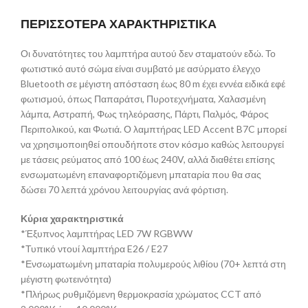
ΠΕΡΙΣΣΟΤΕΡΑ ΧΑΡΑΚΤΗΡΙΣΤΙΚΑ
Οι δυνατότητες του λαμπτήρα αυτού δεν σταματούν εδώ. Το
φωτιστικό αυτό σώμα είναι συμβατό με ασύρματο έλεγχο
Bluetooth σε μέγιστη απόσταση έως 80 m έχει εννέα ειδικά εφέ
φωτισμού, όπως Παπαράτσι, Πυροτεχνήματα, Χαλασμένη
λάμπα, Αστραπή, Φως τηλεόρασης, Πάρτι, Παλμός, Φάρος
Περιπολικού, και Φωτιά. Ο λαμπτήρας LED Accent B7C μπορεί
να χρησιμοποιηθεί οπουδήποτε στον κόσμο καθώς λειτουργεί
με τάσεις ρεύματος από 100 έως 240V, αλλά διαθέτει επίσης
ενσωματωμένη επαναφορτιζόμενη μπαταρία που θα σας
δώσει 70 λεπτά χρόνου λειτουργίας ανά φόρτιση.
Κύρια χαρακτηριστικά
*Έξυπνος λαμπτήρας LED 7W RGBWW
*Τυπικό ντουί λαμπτήρα E26 / E27
*Ενσωματωμένη μπαταρία πολυμερούς λιθίου (70+ λεπτά στη
μέγιστη φωτεινότητα)
*Πλήρως ρυθμιζόμενη θερμοκρασία χρώματος CCT από