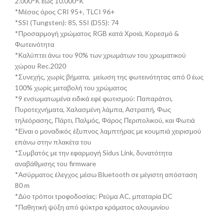
2.000°K έως 10.000°K
*Μέσος όρος CRI 95+, TLCI 96+
*SSI (Tungsten): 85, SSI (D55): 74
*Προσαρμογή χρώματος RGB κατά Χροιά, Κορεσμό &
Φωτεινότητα
*Καλύπτει άνω του 90% των χρωμάτων του χρωματικού
χώρου Rec.2020
*Συνεχής, χωρίς βήματα, μείωση της φωτεινότητας από 0 έως
100% χωρίς μεταβολή του χρώματος
*9 ενσωματωμένα ειδικά εφέ φωτισμού: Παπαράτσι,
Πυροτεχνήματα, Χαλασμένη λάμπα, Αστραπή, Φως
τηλεόρασης, Πάρτι, Παλμός, Φάρος Περιπολικού, και Φωτιά
*Είναι ο μοναδικός έξυπνος λαμπτήρας με κουμπιά χειρισμού
επάνω στην πλακέτα του
*Συμβατός με την εφαρμογή Sidus Link, δυνατότητα
αναβάθμισης του firmware
*Ασύρματος έλεγχος μέσω Bluetooth σε μέγιστη απόσταση
80 m
*Δύο τρόποι τροφοδοσίας: Ρεύμα AC, μπαταρία DC
*Παθητική ψύξη από ψύκτρα κράματος αλουμινίου