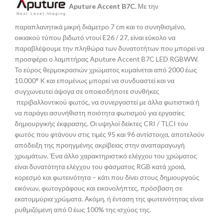
Aputure
Accent
B7
C.
Με την
παραπλανητικά μικρή διάμετρο 7 cm και το συνηθισμένο,
οικιακού τύπου βιδωτό ντουί E26 / 27, είναι εύκολο να
παραβλέψουμε την πληθώρα των δυνατοτήτων που μπορεί να
προσφέρει ο λαμπτήρας Aputure Accent B7C LED RGBWW.
Το εύρος θερμοκρασιών χρώματος κυμαίνεται από 2000 έως
10.000° K και επομένως μπορεί να συνδυαστεί και να
συγχωνευτεί άψογα σε οποιεσδήποτε συνθήκες
περιβαλλοντικού φωτός, να συνεργαστεί με άλλα φωτιστικά ή
να παράγει ασυνήθιστη ποιότητα φωτισμού για εργασίες
δημιουργικής έκφρασης. Οι υψηλοί δείκτες CRI / TLCI του
φωτός που φτάνουν στις τιμές 95 και 96 αντίστοιχα, αποτελούν
απόδειξη της προηγμένης ακρίβειας στην αναπαραγωγή
χρωμάτων. Ένα άλλο χαρακτηριστικό ελέγχου του χρώματος
είναι δυνατότητα ελέγχου του φάσματος RGB κατά χροιά,
κορεσμό και φωτεινότητα – κάτι που δίνει στους δημιουργούς
εικόνων, φωτογράφους και εικονολήπτες, πρόσβαση σε
εκατομμύρια χρώματα. Ακόμη, ή ένταση της φωτεινότητας είναι
ρυθμιζόμενη από 0 έως 100% της ισχύος της.