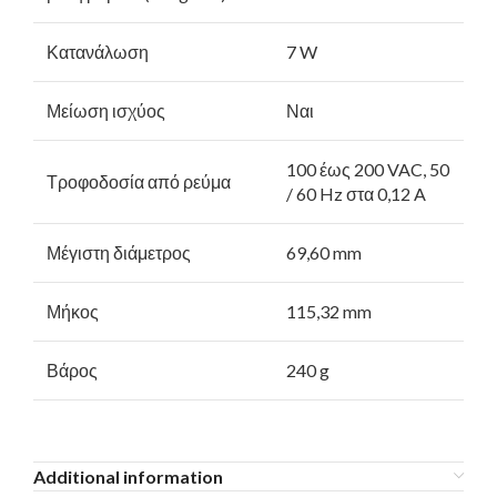
Κατανάλωση
7 W
Μείωση ισχύος
Ναι
100 έως 200 VAC, 50
Τροφοδοσία από ρεύμα
/ 60 Hz στα 0,12 A
Μέγιστη διάμετρος
69,60 mm
Μήκος
115,32 mm
Βάρος
240 g
Additional information