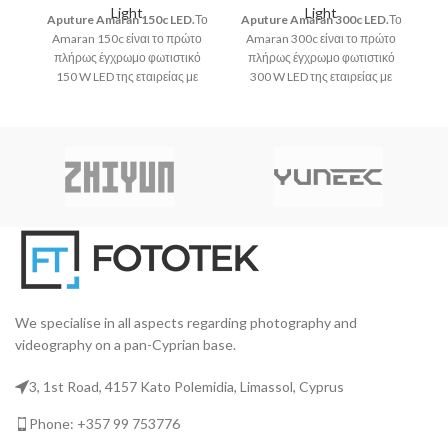
AP
Light
Light
Aputure Amaran 150c LED.
Το
Aputure Amaran 300c LED.
Το
ξε
Amaran 150c είναι το πρώτο
Amaran 300c είναι το πρώτο
πλήρως έγχρωμο φωτιστικό
πλήρως έγχρωμο φωτιστικό
150 W LED της εταιρείας με
300 W LED της εταιρείας με
σημειακή φωτιστική πηγή και
σημειακή φωτιστική πηγή και
μοντούρα Bowens που
μοντούρα Bowens που
προορίζεται για ανεξάρτητους
προορίζεται για ανεξάρτητους
(indie) δημιουργούς ταινιών
(indie) δημιουργούς ταινιών
και καλλιτέχνες.
και καλλιτέχνες..
We specialise in all aspects regarding photography and
videography on a pan-Cyprian base.
3, 1st Road, 4157 Kato Polemidia, Limassol, Cyprus
Phone: +357 99 753776