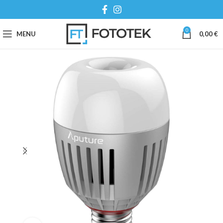
0
MENU
0,00
€