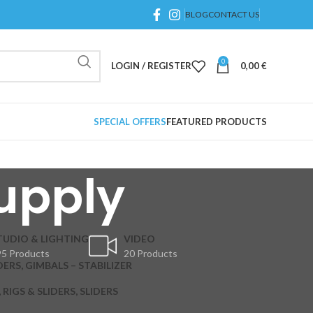
BLOG
CONTACT US
0
LOGIN / REGISTER
0,00
€
SPECIAL OFFERS
FEATURED PRODUCTS
upply
TUDIO & LIGHTING
VIDEO
5 Products
20 Products
DERS, GIMBALS – STABILIZER
RIGS & SLIDERS, SLIDERS