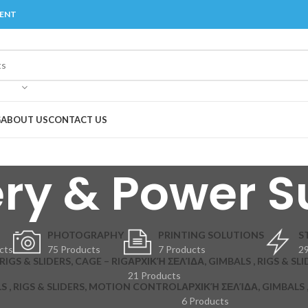
MENT
G
ABOUT US
CONTACT US
ery & Power S
PHOTOGRAPHY
PRINTING SOLUTIONS
S
cts
75 Products
7 Products
29
RIGS & SLIDERS, CAGE – RIG
ΑΡΧΙΚΉ ΣΕΛΊΔΑ, GIMBALS , RIGS & SLI
21 Products
S , RIGS & SLIDERS, MOTION CONTROL
ΑΡΧΙΚΉ ΣΕΛΊΔΑ, GIMBALS , 
6 Products