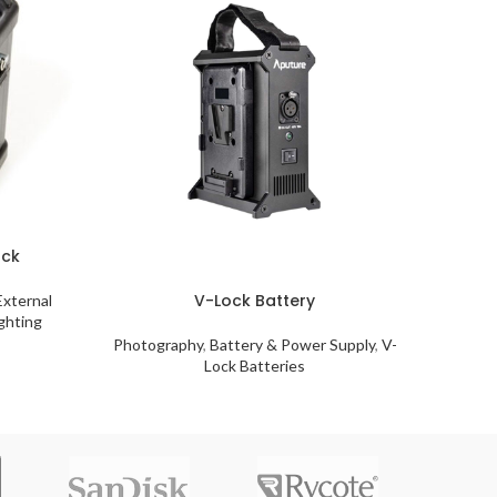
ack
V-Lock Battery
External
ghting
Photography
,
Battery & Power Supply
,
V-
Lock Batteries