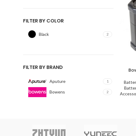
price
price
FILTER BY COLOR
Black
2
FILTER BY BRAND
Bow
Aputure
1
Batte
Batter
Bowens
2
Accesso