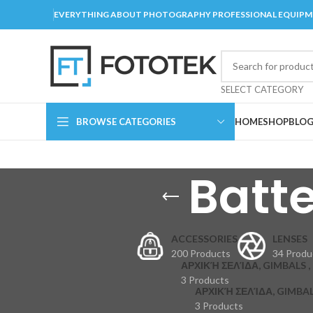
EVERYTHING ABOUT PHOTOGRAPHY PROFESSIONAL EQUIP
SELECT CATEGORY
BROWSE CATEGORIES
HOME
SHOP
BLO
Batt
ACCESSORIES
LENSES
200 Products
34 Produ
ΑΡΧΙΚΉ ΣΕΛΊΔΑ, GIMBALS , 
3 Products
ΑΡΧΙΚΉ ΣΕΛΊΔΑ, GIMBAL
3 Products