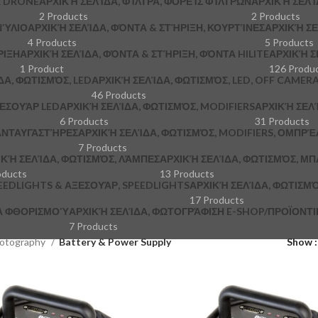
Α DRONE
ΑΡΧΙΚΉ ΣΕΛΊΔΑ, ΦΊΛΤΡΑ, ΦΟΡΕΊΣ ΦΊΛΤΡΩΝ
ΑΡΧΙΚΉ ΣΕΛΊ
2 Products
2 Products
ΝΎΛΙΟ
ΑΡΧΙΚΉ ΣΕΛΊΔΑ, ΦΌΝΤΑ & ΣΤΉΡΙΞΗ, ΚΟΥΡΤΊΝΕΣ
ΑΡΧΙΚΉ ΣΕ
4 Products
5 Products
ΡΙΞΗ
ΑΡΧΙΚΉ ΣΕΛΊΔΑ, ΦΌΝΤΑ & ΣΤΉΡΙΞΗ, ΦΌΝΤΑ HILITE
ΑΡΧΙΚΉ Σ
1 Product
126 Produ
ΔΑ, ΦΩΤΙΣΜΌΣ, LED
ΑΡΧΙΚΉ ΣΕΛΊΔΑ, ΦΩΤΙΣΜΌΣ, LED, OFF CAMER
46 Products
ΞΕΣΟΥΆΡ LED
ΑΡΧΙΚΉ ΣΕΛΊΔΑ, ΦΩΤΙΣΜΌΣ, MODIFIERS
ΑΡΧΙΚΉ ΣΕΛΊ
6 Products
31 Products
 ΑΝΤΑΥΓΑΣΤΉΡΕΣ
ΑΡΧΙΚΉ ΣΕΛΊΔΑ, ΦΩΤΙΣΜΌΣ, MODIFIERS, ΟΜΠΡΈ
7 Products
ΙΚΉ ΣΕΛΊΔΑ, ΦΩΤΙΣΜΌΣ, ΛΆΜΠΕΣ
ΑΡΧΙΚΉ ΣΕΛΊΔΑ, ΦΩΤΙΣΜΌΣ, ΜΠ
oducts
13 Products
PEEDLIGHTS & ΑΞΕΣΟΥΆΡ, SPEEDLIGHTS
ΑΡΧΙΚΉ ΣΕΛΊΔΑ, ΦΩΤΙΣΜΌ
17 Products
ΚΆ ΦΘΟΡΙΣΜΟΎ
ΑΡΧΙΚΉ ΣΕΛΊΔΑ, ΦΩΤΟΓΡΆΦΙΣΗ E-SHOP/ΠΡΟΪΟΝΤΙΚΉ
7 Products
otography
Battery & Power Supply
Show