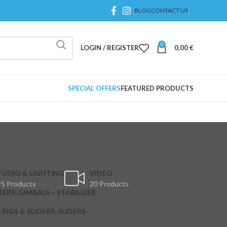
BLOG
CONTACT US
0
LOGIN / REGISTER
0,00
€
SPECIAL OFFERS
FEATURED PRODUCTS
TUDIO & LIGHTING
VIDEO
5 Products
20 Products
DERS, GIMBALS – STABILIZER
RIGS & SLIDERS, SLIDERS