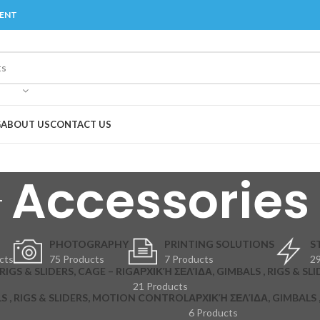
MENT
G
ABOUT US
CONTACT US
Accessories
PHOTOGRAPHY
PRINTING SOLUTIONS
S
cts
75 Products
7 Products
29
RIGS & SLIDERS, CAGE – RIG
ΑΡΧΙΚΉ ΣΕΛΊΔΑ, GIMBALS , RIGS & SLI
21 Products
S , RIGS & SLIDERS, MOTION CONTROL
ΑΡΧΙΚΉ ΣΕΛΊΔΑ, GIMBALS , 
6 Products