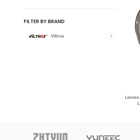
price
price
FILTER BY BRAND
Viltrox
1
Lenses
L