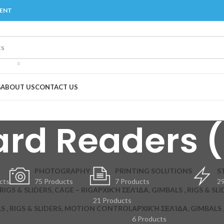
MENT
G
ABOUT US
CONTACT US
rd Readers 
PHOTOGRAPHY
PRINTING SOLUTIONS
S
cts
75 Products
7 Products
29
RIGS & SLIDERS, CAGE – RIG
ΑΡΧΙΚΉ ΣΕΛΊΔΑ, GIMBALS , RIGS & SLI
21 Products
S , RIGS & SLIDERS, MOTION CONTROL
ΑΡΧΙΚΉ ΣΕΛΊΔΑ, GIMBALS , 
6 Products