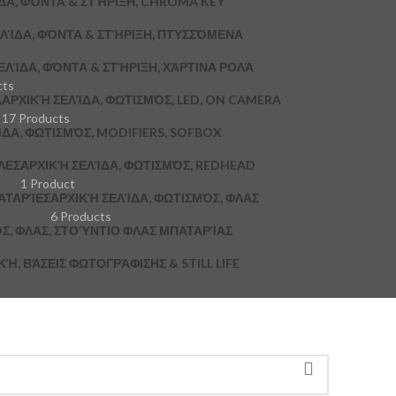
ΔΑ, ΦΌΝΤΑ & ΣΤΉΡΙΞΗ, CHROMA KEY
ΛΊΔΑ, ΦΌΝΤΑ & ΣΤΉΡΙΞΗ, ΠΤΥΣΣΌΜΕΝΑ
ΕΛΊΔΑ, ΦΌΝΤΑ & ΣΤΉΡΙΞΗ, ΧΆΡΤΙΝΑ ΡΟΛΆ
cts
A
ΑΡΧΙΚΉ ΣΕΛΊΔΑ, ΦΩΤΙΣΜΌΣ, LED, ON CAMERA
17 Products
ΔΑ, ΦΩΤΙΣΜΌΣ, MODIFIERS, SOFBOX
ΛΕΣ
ΑΡΧΙΚΉ ΣΕΛΊΔΑ, ΦΩΤΙΣΜΌΣ, REDHEAD
1 Product
ΑΤΑΡΊΕΣ
ΑΡΧΙΚΉ ΣΕΛΊΔΑ, ΦΩΤΙΣΜΌΣ, ΦΛΑΣ
6 Products
Σ, ΦΛΑΣ, ΣΤΟΎΝΤΙΟ ΦΛΑΣ ΜΠΑΤΑΡΊΑΣ
, ΒΆΣΕΙΣ ΦΩΤΟΓΡΆΦΙΣΗΣ & STILL LIFE