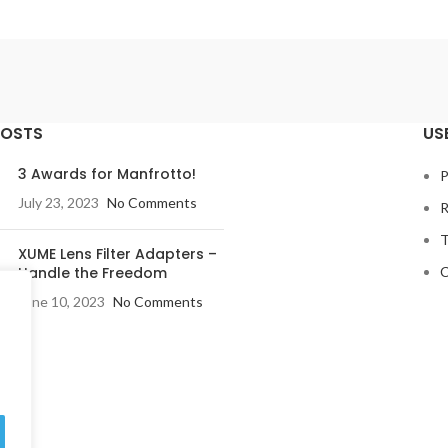
POSTS
US
3 Awards for Manfrotto!
P
July 23, 2023
No Comments
R
T
XUME Lens Filter Adapters –
Handle the Freedom
C
June 10, 2023
No Comments