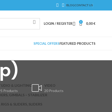
BLOG
CONTACT US
0
LOGIN / REGISTER
0,00
€
SPECIAL OFFERS
FEATURED PRODUCTS
(p)
TUDIO & LIGHTING
VIDEO
5 Products
20 Products
DERS, GIMBALS – STABILIZER
RIGS & SLIDERS, SLIDERS