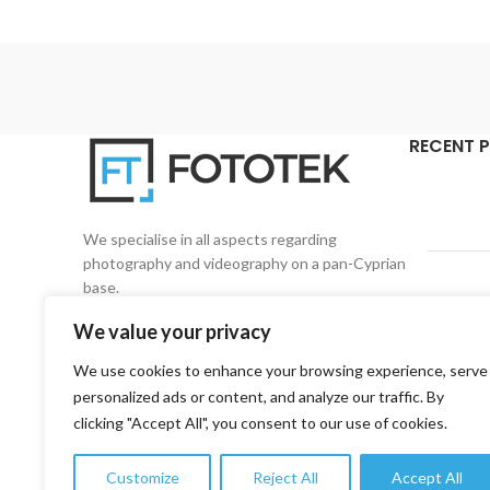
RECENT 
We specialise in all aspects regarding
photography and videography on a pan-Cyprian
base.
We value your privacy
3, 1st Road, 4157 Kato Polemidia, Limassol,
Cyprus
We use cookies to enhance your browsing experience, serve
personalized ads or content, and analyze our traffic. By
Phone: +357 99 753776
clicking "Accept All", you consent to our use of cookies.
Email: info@fototekcy.com
Customize
Reject All
Accept All