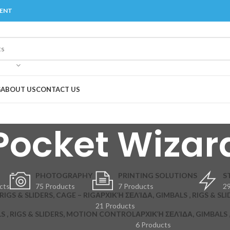
MENT
G
ABOUT US
CONTACT US
Pocket Wizar
PHOTOGRAPHY
PRINTING SOLUTIONS
S
cts
75 Products
7 Products
29
RIGS & SLIDERS, CAGE – RIG
ΑΡΧΙΚΉ ΣΕΛΊΔΑ, GIMBALS , RIGS & SLI
21 Products
S , RIGS & SLIDERS, MOTION CONTROL
ΑΡΧΙΚΉ ΣΕΛΊΔΑ, GIMBALS , 
6 Products