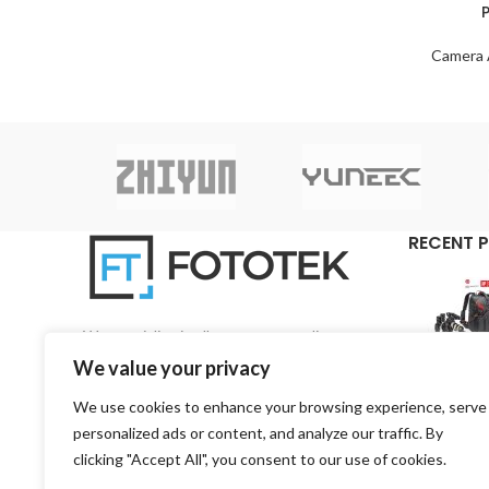
Camera 
RECENT 
We specialise in all aspects regarding
photography and videography on a pan-Cyprian
We value your privacy
base.
We use cookies to enhance your browsing experience, serve
3, 1st Road, 4157 Kato Polemidia, Limassol,
personalized ads or content, and analyze our traffic. By
Cyprus
clicking "Accept All", you consent to our use of cookies.