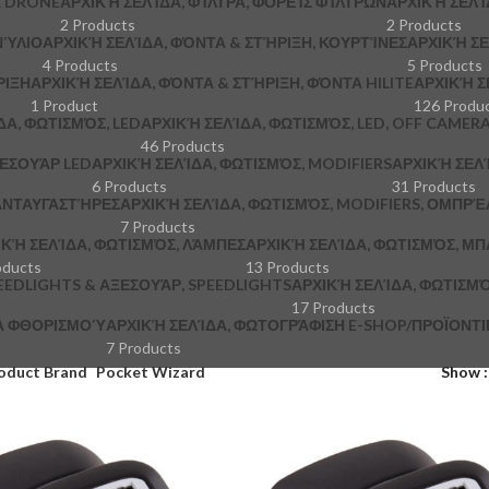
Α DRONE
ΑΡΧΙΚΉ ΣΕΛΊΔΑ, ΦΊΛΤΡΑ, ΦΟΡΕΊΣ ΦΊΛΤΡΩΝ
ΑΡΧΙΚΉ ΣΕΛΊ
2 Products
2 Products
ΝΎΛΙΟ
ΑΡΧΙΚΉ ΣΕΛΊΔΑ, ΦΌΝΤΑ & ΣΤΉΡΙΞΗ, ΚΟΥΡΤΊΝΕΣ
ΑΡΧΙΚΉ ΣΕ
4 Products
5 Products
ΡΙΞΗ
ΑΡΧΙΚΉ ΣΕΛΊΔΑ, ΦΌΝΤΑ & ΣΤΉΡΙΞΗ, ΦΌΝΤΑ HILITE
ΑΡΧΙΚΉ Σ
1 Product
126 Produ
ΔΑ, ΦΩΤΙΣΜΌΣ, LED
ΑΡΧΙΚΉ ΣΕΛΊΔΑ, ΦΩΤΙΣΜΌΣ, LED, OFF CAMER
46 Products
ΞΕΣΟΥΆΡ LED
ΑΡΧΙΚΉ ΣΕΛΊΔΑ, ΦΩΤΙΣΜΌΣ, MODIFIERS
ΑΡΧΙΚΉ ΣΕΛΊ
6 Products
31 Products
 ΑΝΤΑΥΓΑΣΤΉΡΕΣ
ΑΡΧΙΚΉ ΣΕΛΊΔΑ, ΦΩΤΙΣΜΌΣ, MODIFIERS, ΟΜΠΡΈ
7 Products
ΙΚΉ ΣΕΛΊΔΑ, ΦΩΤΙΣΜΌΣ, ΛΆΜΠΕΣ
ΑΡΧΙΚΉ ΣΕΛΊΔΑ, ΦΩΤΙΣΜΌΣ, ΜΠ
oducts
13 Products
PEEDLIGHTS & ΑΞΕΣΟΥΆΡ, SPEEDLIGHTS
ΑΡΧΙΚΉ ΣΕΛΊΔΑ, ΦΩΤΙΣΜΌ
17 Products
ΚΆ ΦΘΟΡΙΣΜΟΎ
ΑΡΧΙΚΉ ΣΕΛΊΔΑ, ΦΩΤΟΓΡΆΦΙΣΗ E-SHOP/ΠΡΟΪΟΝΤΙΚΉ
7 Products
oduct Brand
Pocket Wizard
Show