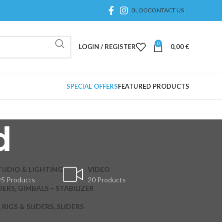
BLOG
CONTACT US
0
LOGIN / REGISTER
0,00
€
SPECIAL OFFERS
FEATURED PRODUCTS
d
TUDIO & LIGHTING
VIDEO
5 Products
20 Products
DERS, GIMBALS – STABILIZER
RIGS & SLIDERS, SLIDERS