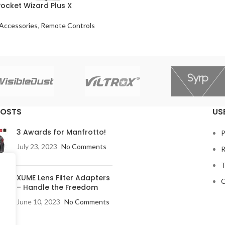
Pocket Wizard Plus X
Accessories
,
Remote Controls
POSTS
US
3 Awards for Manfrotto!
P
July 23, 2023
No Comments
R
T
XUME Lens Filter Adapters
C
– Handle the Freedom
June 10, 2023
No Comments