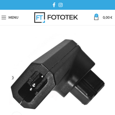
0
MENU
0,00
€