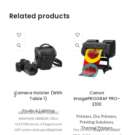
Related products
Camera Holster (With
Canon
Table 1)
imagePROGRAF PRO-
2100
Studio & Lighting
V
Gitzo GH1780.
Η κεφαλή
Printers
,
Dry Printers
,
έκκεντρης σφαίρας Gitzo
C
Printing Solutions
,
GH1780 Series 2 Magnesium
h
Thermal Printers
Off Center είναι μια εξαιρετικά
The 24-inch
imagePROGRAF