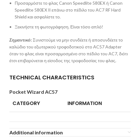
Προσαρμόστε το φλας Canon Speedlite 580EX ή Canon
Speedlite 580EX ΙΙ επάνω στο πέδιλο του AC7 RF Hard
Shield και ασφαλίστε το.
Ξεκινήστε τη φωτογράφηση. Είναι τόσο απλό!
Σημαντικό
:
Συνιστούμε να μην συνδέετε ή αποσυνδέετε το
καλώδιο του εξωτερικού τροφοδοτικού στο AC57 Adapter
όταν το φλας είναι προσαρμοσμένο στο πέδιλο του AC7, διότι
έτσι επιβαρύνεται η είσοδος της τροφοδοσίας του φλας.
TECHNICAL CHARACTERISTICS
Pocket Wizard AC57
CATEGORY
INFORMATION
Additional information