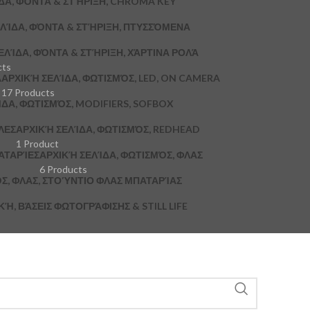
ΔΑ, ΦΌΝΤΑ & ΣΤΉΡΙΞΗ, CHROMA KEY
ΛΊΔΑ, ΦΌΝΤΑ & ΣΤΉΡΙΞΗ, ΠΤΥΣΣΌΜΕΝΑ
ΕΛΊΔΑ, ΦΌΝΤΑ & ΣΤΉΡΙΞΗ, ΧΆΡΤΙΝΑ ΡΟΛΆ
cts
A
ΑΡΧΙΚΉ ΣΕΛΊΔΑ, ΦΩΤΙΣΜΌΣ, LED, ON CAMERA
17 Products
ΔΑ, ΦΩΤΙΣΜΌΣ, MODIFIERS, SOFBOX
ΛΕΣ
ΑΡΧΙΚΉ ΣΕΛΊΔΑ, ΦΩΤΙΣΜΌΣ, REDHEAD
1 Product
ΑΤΑΡΊΕΣ
ΑΡΧΙΚΉ ΣΕΛΊΔΑ, ΦΩΤΙΣΜΌΣ, ΦΛΑΣ
6 Products
Σ, ΦΛΑΣ, ΣΤΟΎΝΤΙΟ ΦΛΑΣ ΜΠΑΤΑΡΊΑΣ
, ΒΆΣΕΙΣ ΦΩΤΟΓΡΆΦΙΣΗΣ & STILL LIFE