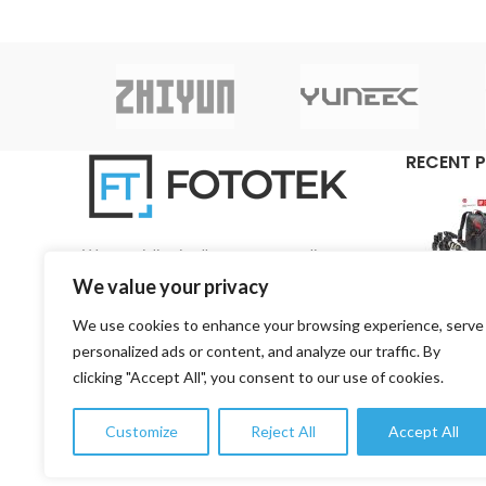
RECENT 
We specialise in all aspects regarding
photography and videography on a pan-Cyprian
We value your privacy
base.
We use cookies to enhance your browsing experience, serve
3, 1st Road, 4157 Kato Polemidia, Limassol,
personalized ads or content, and analyze our traffic. By
Cyprus
clicking "Accept All", you consent to our use of cookies.
Phone: +357 99 753776
Customize
Reject All
Accept All
Email: info@fototekcy.com