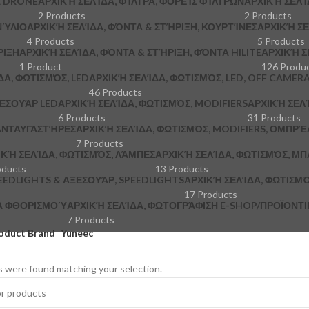
Α DRONE
ΑΡΧΙΚΉ ΣΕΛΊΔΑ, ΦΊΛΤΡΑ, ΦΟΡΕΊΣ ΦΊΛΤΡΩΝ
ΑΡΧΙΚΉ ΣΕΛΊ
2 Products
2 Products
ΝΎΛΙΟ
ΑΡΧΙΚΉ ΣΕΛΊΔΑ, ΦΌΝΤΑ & ΣΤΉΡΙΞΗ, ΚΟΥΡΤΊΝΕΣ
ΑΡΧΙΚΉ ΣΕ
4 Products
5 Products
ΡΙΞΗ
ΑΡΧΙΚΉ ΣΕΛΊΔΑ, ΦΌΝΤΑ & ΣΤΉΡΙΞΗ, ΦΌΝΤΑ HILITE
ΑΡΧΙΚΉ Σ
1 Product
126 Produ
ΔΑ, ΦΩΤΙΣΜΌΣ, LED
ΑΡΧΙΚΉ ΣΕΛΊΔΑ, ΦΩΤΙΣΜΌΣ, LED, OFF CAMER
46 Products
ΞΕΣΟΥΆΡ LED
ΑΡΧΙΚΉ ΣΕΛΊΔΑ, ΦΩΤΙΣΜΌΣ, MODIFIERS
ΑΡΧΙΚΉ ΣΕΛΊ
6 Products
31 Products
 ΑΝΤΑΥΓΑΣΤΉΡΕΣ
ΑΡΧΙΚΉ ΣΕΛΊΔΑ, ΦΩΤΙΣΜΌΣ, MODIFIERS, ΟΜΠΡΈ
7 Products
ΙΚΉ ΣΕΛΊΔΑ, ΦΩΤΙΣΜΌΣ, ΛΆΜΠΕΣ
ΑΡΧΙΚΉ ΣΕΛΊΔΑ, ΦΩΤΙΣΜΌΣ, ΜΠ
oducts
13 Products
PEEDLIGHTS & ΑΞΕΣΟΥΆΡ, SPEEDLIGHTS
ΑΡΧΙΚΉ ΣΕΛΊΔΑ, ΦΩΤΙΣΜΌ
17 Products
ΚΆ ΦΘΟΡΙΣΜΟΎ
ΑΡΧΙΚΉ ΣΕΛΊΔΑ, ΦΩΤΟΓΡΆΦΙΣΗ E-SHOP/ΠΡΟΪΟΝΤΙΚΉ
7 Products
oduct Brand
Yuneec
 were found matching your selection.