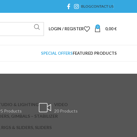
BLOG
CONTACT US
0
LOGIN / REGISTER
0,00
€
SPECIAL OFFERS
FEATURED PRODUCTS
TUDIO & LIGHTING
VIDEO
5 Products
20 Products
DERS, GIMBALS – STABILIZER
RIGS & SLIDERS, SLIDERS