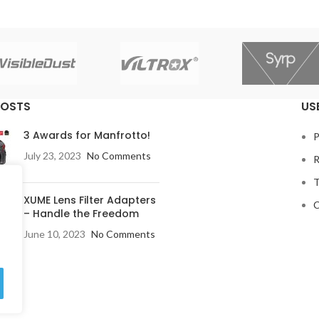
POSTS
US
3 Awards for Manfrotto!
P
July 23, 2023
No Comments
R
T
XUME Lens Filter Adapters
C
– Handle the Freedom
June 10, 2023
No Comments