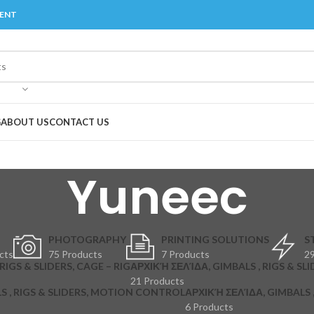
MENT
G
ABOUT US
CONTACT US
Yuneec
PHOTOGRAPHY
PRINTING SOLUTIONS
S
cts
75 Products
7 Products
29
RIGS & SLIDERS, CAGE – RIG
ΑΡΧΙΚΉ ΣΕΛΊΔΑ, GIMBALS , RIGS & SLI
21 Products
S , RIGS & SLIDERS, MOTION CONTROL
ΑΡΧΙΚΉ ΣΕΛΊΔΑ, GIMBALS , 
6 Products