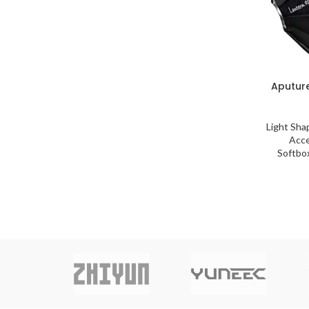
Aputur
Light Sha
Acce
Softbo