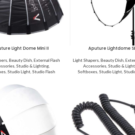
ture Light Dome Mini II
Aputure Lightdome S
pers
,
Beauty Dish
,
External Flash
Light Shapers
,
Beauty Dish
,
Exter
ssories
,
Studio & Lighting
,
Accessories
,
Studio & Light
xes
,
Studio Light
,
Studio Flash
Softboxes
,
Studio Light
,
Studi