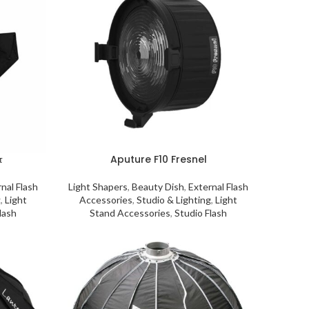
τ
Aputure F10 Fresnel
nal Flash
Light Shapers
,
Beauty Dish
,
External Flash
g
,
Light
Accessories
,
Studio & Lighting
,
Light
lash
Stand Accessories
,
Studio Flash