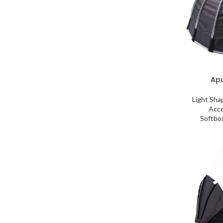
Apu
Light Sha
Acce
Softbo