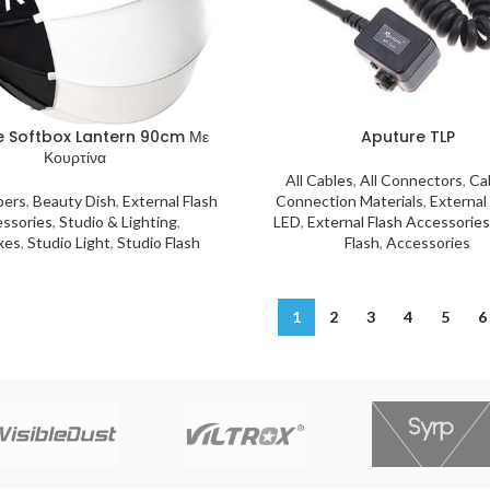
e Softbox Lantern 90cm Με
Aputure TLP
Κουρτίνα
All Cables
,
All Connectors
,
Ca
pers
,
Beauty Dish
,
External Flash
Connection Materials
,
External
ssories
,
Studio & Lighting
,
LED
,
External Flash Accessorie
xes
,
Studio Light
,
Studio Flash
Flash
,
Accessories
1
2
3
4
5
6