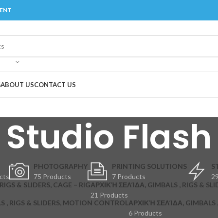
MENT
G
ABOUT US
CONTACT US
Studio Flash
PHOTOGRAPHY
PRINTING SOLUTIONS
S
cts
75 Products
7 Products
29
RIGS & SLIDERS, CAGE – RIG
ΑΡΧΙΚΉ ΣΕΛΊΔΑ, GIMBALS , RIGS & SLI
21 Products
S , RIGS & SLIDERS, MOTION CONTROL
ΑΡΧΙΚΉ ΣΕΛΊΔΑ, GIMBALS , 
6 Products