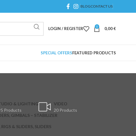
BLOG
CONTACT US
0
LOGIN / REGISTER
0,00
€
SPECIAL OFFERS
FEATURED PRODUCTS
TUDIO & LIGHTING
VIDEO
5 Products
20 Products
DERS, GIMBALS – STABILIZER
RIGS & SLIDERS, SLIDERS