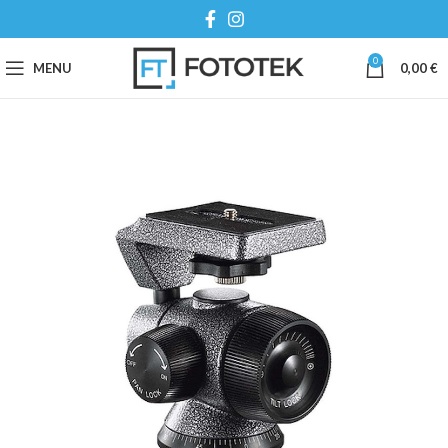
0
MENU
0,00
€