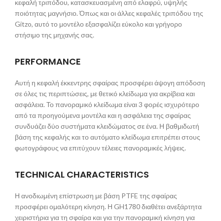
κεφαλή τριπόδου, κατασκευασμένη από ελαφρύ, υψηλής
ποιότητας μαγνήσιο. Όπως και οι άλλες κεφαλές τριπόδου της
Gitzo, αυτό το μοντέλο εξασφαλίζει εύκολο και γρήγορο
στήσιμο της μηχανής σας.
PERFORMANCE
Αυτή η κεφαλή έκκεντρης σφαίρας προσφέρει άψογη απόδοση
σε όλες τις περιπτώσεις, με θετικό κλείδωμα για ακρίβεια και
ασφάλεια. Το πανοραμικό κλείδωμα είναι 3 φορές ισχυρότερο
από τα προηγούμενα μοντέλα και η ασφάλεια της σφαίρας
συνδυάζει δύο συστήματα κλειδώματος σε ένα. Η βαθμιδωτή
βάση της κεφαλής και το αυτόματο κλείδωμα επιτρέπει στους
φωτογράφους να επιτύχουν τέλειες πανοραμικές λήψεις.
TECHNICAL CHARACTERISTICS
Η ανοδιωμένη επίστρωση με βάση PTFE της σφαίρας
προσφέρει ομαλότερη κίνηση. Η GH1780 διαθέτει ανεξάρτητα
χειριστήρια για τη σφαίρα και για την πανοραμική κίνηση για