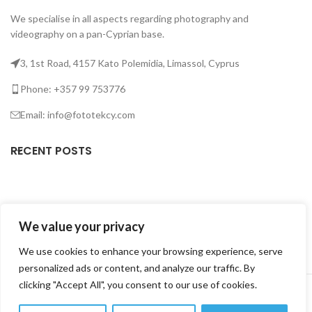
We specialise in all aspects regarding photography and
videography on a pan-Cyprian base.
3, 1st Road, 4157 Kato Polemidia, Limassol, Cyprus
Phone: +357 99 753776
Email: info@fototekcy.com
RECENT POSTS
USEFUL LINKS
We value your privacy
PRODUCT CATEGORIES
We use cookies to enhance your browsing experience, serve
personalized ads or content, and analyze our traffic. By
FOTOTEK
2026 CREATED BY
DIGITAL MARKETING CITY
.
clicking "Accept All", you consent to our use of cookies.