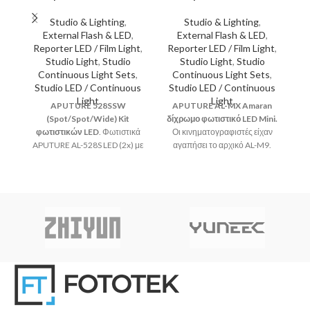
Studio & Lighting
,
Studio & Lighting
,
External Flash & LED
,
External Flash & LED
,
Reporter LED / Film Light
,
Reporter LED / Film Light
,
Studio Light
,
Studio
Studio Light
,
Studio
R
Continuous Light Sets
,
Continuous Light Sets
,
Studio LED / Continuous
Studio LED / Continuous
Light
Light
S
APUTURE 528SSW
APUTURE AL-MX Amaran
(Spot/Spot/Wide) Kit
δίχρωμο φωτιστικό LED Mini.
A
φωτιστικών LED
. Φωτιστικά
Οι κινηματογραφιστές είχαν
(E
APUTURE AL-528S LED (2x) με
αγαπήσει το αρχικό AL-M9.
υψηλό δείκτη χρωματικής
Αλλά με βάση την ανταπόκριση
σ
απόδοσης (Ra>95). Με τις
που λάβαμε από εσάς, τους
L
λυχνίες CRI πλήρως
χρήστες μας, αποφασίσαμε να
1
αναβαθμισμένες από CRI88 σε
κάνουμε ένα ακόμη πιο
ch
CRI (95+), το AL-528 παράγει
φωτεινό και ευπροσάρμοστο
χρωματικά πιστό και φυσικό
φωτιστικό
αποτέλεσμα
εν
εξ