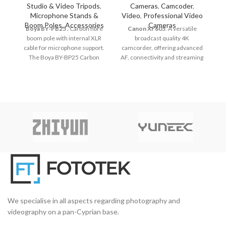
Studio & Video Tripods
,
Cameras
,
Camcoder
,
Microphone Stands &
Video
,
Professional Video
Boom Poles
,
Accessories
Cameras
Boya
BY-PB25
.
Carbon fibre
Canon XF605
. A versatile
boom pole with internal XLR
broadcast quality 4K
O
cable for microphone support.
camcorder, offering advanced
The Boya BY-BP25 Carbon
AF, connectivity and streaming
Fibre Boom pole features 3
for demanding productions.
co
telescopic sections that give
your microphone an extension
of 1m to 2.5m.
We specialise in all aspects regarding photography and
videography on a pan-Cyprian base.