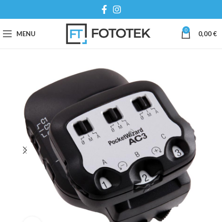
0
MENU
0,00
€