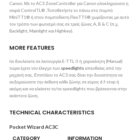
Canon. Με το AC3 ZoneController για Canon ολοκληρώνετε η
σειρά ControlTL® .Τοποθετήστε το πάνω στο πομπό
MiniTT1® ή στον πομποδέκτη FlexTT5® χωρίζοντας με αυτό
τον τρόπο των φωτισμό σας σε τρείς ζώνες A, B & C (π.χ.
Backlight, Mainlight και Highkey).
MORE FEATURES
ίτε δουλεύετε σε λειτουργία E-TTL II ή χειροκίνητη (Manual)
τώρα έχετε τον έλεγχο των
speedlights
απευθείας από την
μηχανή σας. Επιπλέον το AC3 σας δίνει την δυνατότητα να
αυξομειώσετε την έκθεση κάθε ζώνης σε εύρος 6 f-stop ή
ακόμη και να κλείσετε το/τα speedlights που βρίσκονται στην
εκάστοτε ζώνη.
TECHNICAL CHARACTERISTICS
Pocket Wizard AC3C
CATEGORY
INFORMATION