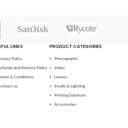
αυτ
, LUCIA
This pigment ink system ensures that
δυνατότ
iser, a
your photos have an extraordinary
form and
durability.
image
balance
ity and
RO-2100
EFUL LINKS
PRODUCT CATEGORIES
elligent
andling,
rderless
rivacy Policy
Photography
l design.
efunds and Returns Policy
Video
h the
erms & Conditions
Lenses
es.
ontact us
Studio & Lighting
Printing Solutions
Accessories