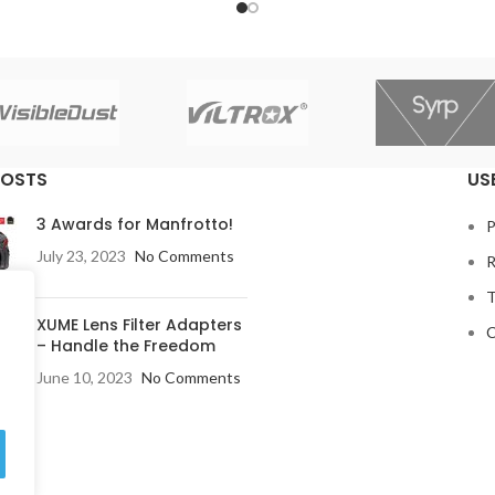
integrated compact print head
PRO ink set plus Chroma Optim
high-precision mechanical plat
the L-COA PRO high-speed 
processing engine achieves a 
between exceptional print qual
speed. The imagePROGRAF P
POSTS
US
has been designed to include int
technology for advanced media h
3 Awards for Manfrotto!
increased security features, bo
P
printing and improved operationa
July 23, 2023
No Comments
R
Bring your prints to life wit
T
imagePROGRAF PRO Seri
XUME Lens Filter Adapters
C
– Handle the Freedom
June 10, 2023
No Comments