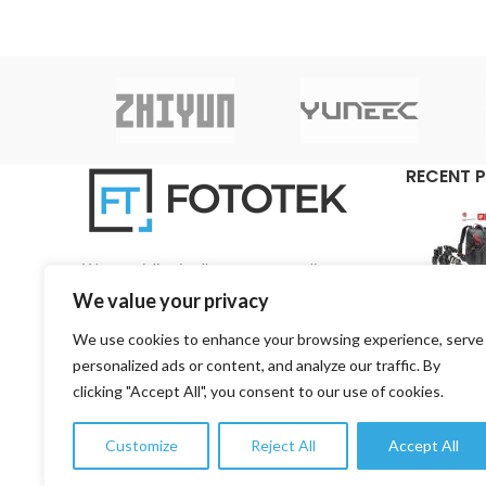
μεταβαλλόμενες συνθήκες ηχογράφησης.
RECENT 
We specialise in all aspects regarding
photography and videography on a pan-Cyprian
We value your privacy
base.
We use cookies to enhance your browsing experience, serve
3, 1st Road, 4157 Kato Polemidia, Limassol,
personalized ads or content, and analyze our traffic. By
Cyprus
clicking "Accept All", you consent to our use of cookies.
Phone: +357 99 753776
Customize
Reject All
Accept All
Email: info@fototekcy.com