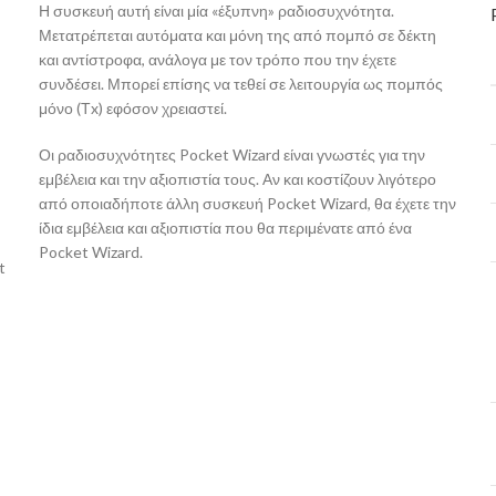
Η συσκευή αυτή είναι μία «έξυπνη» ραδιοσυχνότητα.
Μετατρέπεται αυτόματα και μόνη της από πομπό σε δέκτη
και αντίστροφα, ανάλογα με τον τρόπο που την έχετε
συνδέσει. Μπορεί επίσης να τεθεί σε λειτουργία ως πομπός
μόνο (Τx) εφόσον χρειαστεί.
Οι ραδιοσυχνότητες Pocket Wizard είναι γνωστές για την
εμβέλεια και την αξιοπιστία τους. Αν και κοστίζουν λιγότερο
από οποιαδήποτε άλλη συσκευή Pocket Wizard, θα έχετε την
ίδια εμβέλεια και αξιοπιστία που θα περιμένατε από ένα
Pocket Wizard.
t
υ