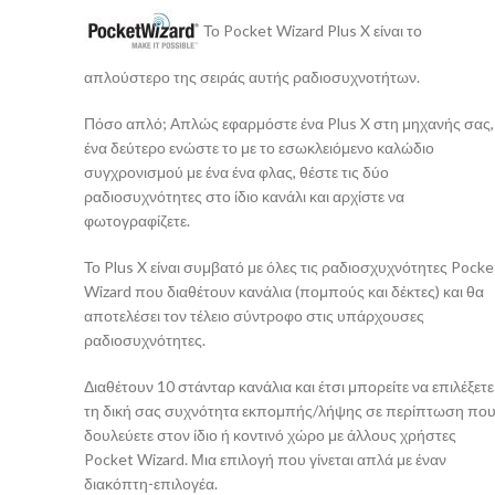
Το Pocket Wizard Plus X είναι το
απλούστερο της σειράς αυτής ραδιοσυχνοτήτων.
Πόσο απλό; Απλώς εφαρμόστε ένα Plus X στη μηχανής σας,
ένα δεύτερο ενώστε το με το εσωκλειόμενο καλώδιο
συγχρονισμού με ένα ένα φλας, θέστε τις δύο
ραδιοσυχνότητες στο ίδιο κανάλι και αρχίστε να
φωτογραφίζετε.
Το Plus X είναι συμβατό με όλες τις ραδιοσχυχνότητες Pocke
Wizard που διαθέτουν κανάλια (πομπούς και δέκτες) και θα
αποτελέσει τον τέλειο σύντροφο στις υπάρχουσες
ραδιοσυχνότητες.
Διαθέτουν 10 στάνταρ κανάλια και έτσι μπορείτε να επιλέξετε
τη δική σας συχνότητα εκπομπής/λήψης σε περίπτωση πο
δουλεύετε στον ίδιο ή κοντινό χώρο με άλλους χρήστες
Pocket Wizard. Μια επιλογή που γίνεται απλά με έναν
διακόπτη-επιλογέα.