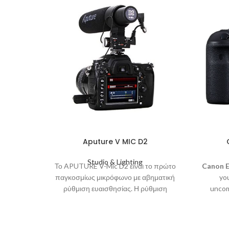
Aputure V MIC D2
Studio & Lighting
Το APUTURE V-Mic D2 είναι το πρώτο
Canon E
παγκοσμίως μικρόφωνο με αβηματική
you
ρύθμιση ευαισθησίας. Η ρύθμιση
uncom
ευαισθησίας του APUTURE V-Mic D2 το
thorou
κάνει να ξεχωρίζει στην κατηγορία του.
Χρησιμοποιώντας τη δυνατότητα αυτή σε