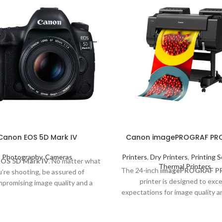
Canon EOS 5D Mark IV
Canon imagePROGRAF PR
Photography
,
Cameras
Printers
,
Dry Printers
,
Printing S
OS 5D Mark IV
. No matter what
Thermal Printers
The 24-inch
imagePROGRAF P
’re shooting, be assured of
printer is designed to exc
promising image quality and a
expectations for image quality a
ghly professional performance.
consistency in a large format pri
use of a 1.28-inch wide 12-c