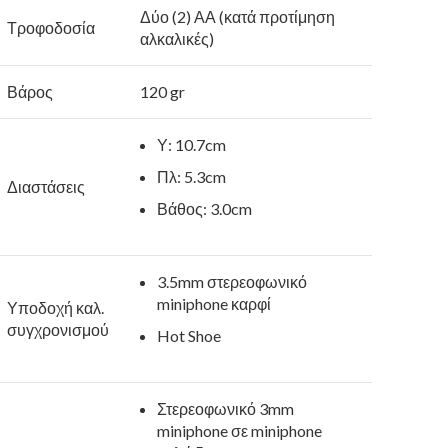
Δύο (2) ΑΑ (κατά προτίμηση
Τροφοδοσία
αλκαλικές)
Βάρος
120 gr
Υ: 10.7cm
Πλ: 5.3cm
Διαστάσεις
Βάθος: 3.0cm
3.5mm στερεοφωνικό
miniphone καρφί
Υποδοχή καλ.
συγχρονισμού
Hot Shoe
Στερεοφωνικό 3mm
miniphone σε miniphone