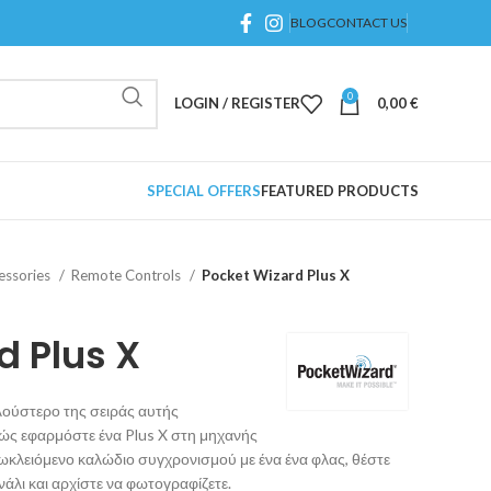
BLOG
CONTACT US
0
LOGIN / REGISTER
0,00
€
SPECIAL OFFERS
FEATURED PRODUCTS
essories
Remote Controls
Pocket Wizard Plus X
d Plus X
πλούστερο της σειράς αυτής
ς εφαρμόστε ένα Plus X στη μηχανής
σωκλειόμενο καλώδιο συγχρονισμού με ένα ένα φλας, θέστε
νάλι και αρχίστε να φωτογραφίζετε.