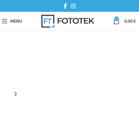
0
MENU
0,00
€