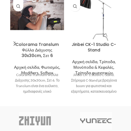
Colorama Translum
Jinbei CK-1 Studio C-
J
Φύλλα Διάχυσης
Stand
30x30cm, Σετ 6
Αρχική σελίδα, Τρίποδα,
Α
Αρχική σελίδα, Φωτισμός,
Μονόποδα & Κεφαλές,
Modifiers, Sofbox
Τρίποδα φωτιστικών
Colorama Translum Φύλλα
Jinbei CK-1 Studio C-Stand.
Διάχυσης 30x30cm, Σετ 6. Το
Στήριγμα C-Stand με βραχίονα
Στ
Translum είναι ένα ευέλικτο,
boom για φωτιστικά και
ημιδιαφανές υλικό
εξαρτήματα, κατασκευασμένο
ε
πολυπροπυλενίου
από ανοξείδωτο ατσάλι με
σχεδιασμένο για τη διάχυση
δυνατότητα στήριξης
του