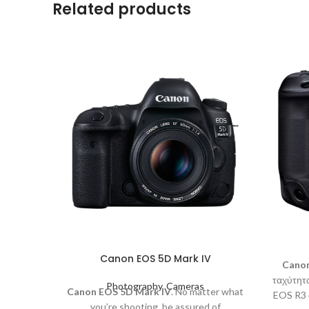
Related products
Canon EOS 5D Mark IV
Cano
ταχύτητα
Photography
,
Cameras
Canon EOS 5D Mark IV
. No matter what
EOS R3 
you’re shooting, be assured of