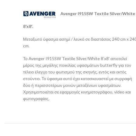
Avenger I915SW Textile Silver/White
8’x8′.
Μεταξωτό ύφασμα ασημί / λευκό σε διαστάσεις 240 cm x 24
cm.
Το Avenger I915SW Textile Silver/White 8’x8′ αποτελεί
μέρος της μεγάλης ποικιλίας υφασμάτων butterfly για τον
τέλειο έλεγχο του φωτισμού της σκηνής, εντός και εκτός
στούντιο. Το ύφασμα αυτό έχει κατασκευαστεί με συρραφή
δύο ή περισσοτέρων μονών μεταξένιων υφασμάτων.
Χρησιμοποιείται σε εφαρμογές κινηματογράφου, video και
φωτογραφίας.