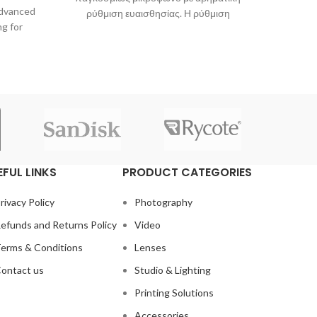
advanced
ρύθμιση ευαισθησίας. Η ρύθμιση
Mag
ng for
ευαισθησίας του APUTURE V-Mic D2 το
εξαι
.
κάνει να ξεχωρίζει στην κατηγορία του.
κα
Χρησιμοποιώντας τη δυνατότητα αυτή σε
κατασκ
μεταβαλλόμενες συνθήκες ηχογράφησης.
EFUL LINKS
PRODUCT CATEGORIES
rivacy Policy
Photography
efunds and Returns Policy
Video
erms & Conditions
Lenses
ontact us
Studio & Lighting
Printing Solutions
Accessories