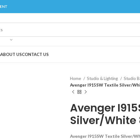
MENT
G
ABOUT US
CONTACT US
Home
Studio & Lighting
Studio 
Avenger I915SW Textile Silver/Whi
Avenger I915
Silver/White 
Avenger I915SW Textile Silver/Whi