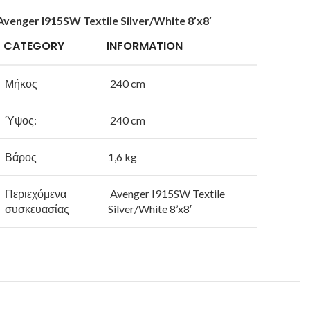
Avenger I915SW Textile Silver/White 8’x8′
CATEGORY
INFORMATION
Μήκος
240 cm
Ύψος:
240 cm
Βάρος
1,6 kg
Περιεχόμενα
Avenger I915SW Textile
συσκευασίας
Silver/White 8’x8′