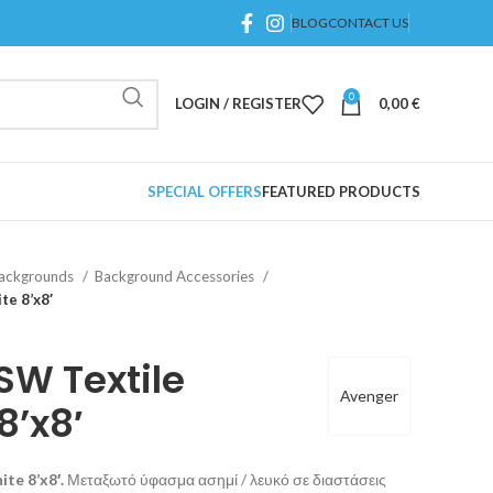
BLOG
CONTACT US
0
LOGIN / REGISTER
0,00
€
SPECIAL OFFERS
FEATURED PRODUCTS
Backgrounds
Background Accessories
te 8’x8′
SW Textile
Avenger
8’x8′
te 8’x8′.
Μεταξωτό ύφασμα ασημί / λευκό σε διαστάσεις