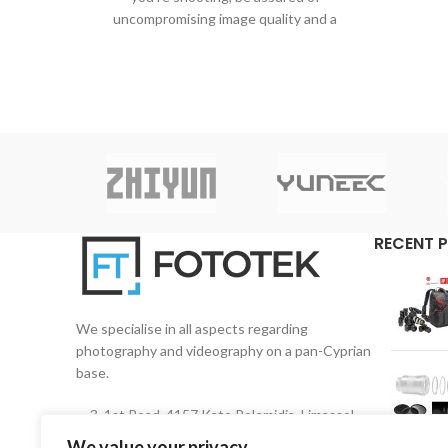
σύστημ
uncompromising image quality and a
στιβαρ
thoroughly professional performance.
περιμ
Περι
στο
κάδρου
εκλεπτ
EOS R3 
RECENT 
We specialise in all aspects regarding
photography and videography on a pan-Cyprian
base.
3, 1st Road, 4157 Kato Polemidia, Limassol,
Cyprus
We value your privacy