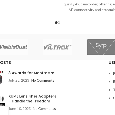
α EOS R χωρίς καθρέφτη με τη
quality 4K camcorder, offering 
ότητα και την απόδοση που θα
AF, connectivity and streami
ένατε από μια κορυφαία DSLR.
demanding productions
στρέφεται γύρω από έναν νέο
ιβαγμένο αισθητήρα πλήρους
, ενημερωμένη απόδοση AF και
υσμένη σχεδίαση αμαξώματος, η
είναι η πρώτη κάμερα της σειράς
3 μετά την ταινία
POSTS
US
3 Awards for Manfrotto!
P
July 23, 2023
No Comments
R
T
XUME Lens Filter Adapters
C
– Handle the Freedom
June 10, 2023
No Comments