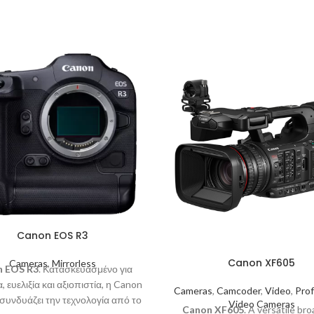
Canon EOS R3
Canon XF605
Cameras
,
Mirrorless
n EOS R3
. Κατασκευασμένο για
, ευελιξία και αξιοπιστία, η Canon
Cameras
,
Camcoder
,
Video
,
Prof
συνδυάζει την τεχνολογία από το
Video Cameras
Canon XF605
. A versatile br