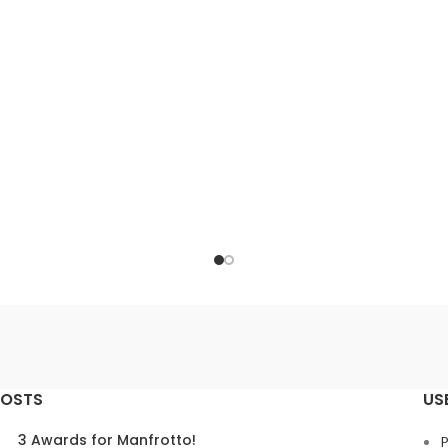
ποιότητα χρώματος και φασμ
ένα ακόμη πιο φωτεινό και
αναπαραγωγή, με ενσωματω
υπροσάρμοστο φωτιστικό
χειριστήρια και την πλήρη ευελιξ
εξαρτημάτων που προσφέρει η 
Bowens.
POSTS
US
3 Awards for Manfrotto!
P