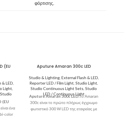
φόρτισης.
D (EU
Aputure Amaran 300c LED
Studio & Lighting
,
External Flash & LED
,
h & LED
,
Reporter LED / Film Light
,
Studio Light
,
o Light
,
Studio Continuous Light Sets
,
Studio
Studio
LED / Continuous Light
Aputure Amaran 300c LED.
Το Amaran
D (EU
300c είναι το πρώτο πλήρως έγχρωμο
ίναι ένα
φωτιστικό 300 W LED της εταιρείας με
bi-color
σημειακή φωτιστική πηγή και μοντούρα
100W με
Bowens που προορίζεται για
αυξημένη
ανεξάρτητους (indie) δημιουργούς