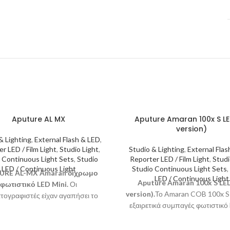
Aputure AL MX
Aputure Amaran 100x S LE
version)
& Lighting
,
External Flash & LED
,
r LED / Film Light
,
Studio Light
,
Studio & Lighting
,
External Flas
 Continuous Light Sets
,
Studio
Reporter LED / Film Light
,
Studi
LED / Continuous Light
Studio Continuous Light Sets
,
URE AL-MX Amaran δίχρωμο
LED / Continuous Light
Aputure Amaran 100x S LE
φωτιστικό LED Mini.
Οι
version).
Το Amaran COB 100x S ε
τογραφιστές είχαν αγαπήσει το
εξαιρετικά συμπαγές φωτιστικό 
ικό AL-M9. Αλλά με βάση την
LED σημειακής πηγής ισχύος 
ριση που λάβαμε από εσάς, τους
επανασχεδιασμένο chipset για 
ς μας, αποφασίσαμε να κάνουμε