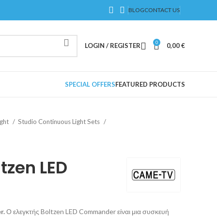
BLOG
CONTACT US
0
LOGIN / REGISTER
0,00
€
SPECIAL OFFERS
FEATURED PRODUCTS
ight
Studio Continuous Light Sets
tzen LED
r.
Ο ελεγκτής Boltzen LED Commander είναι μια συσκευή