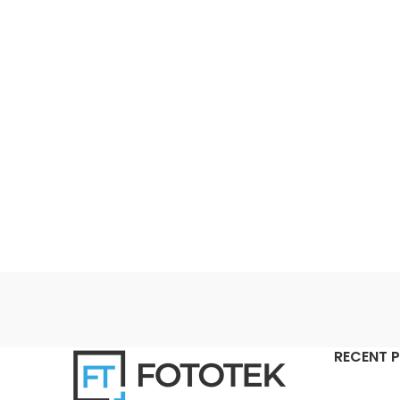
δυνατοτήτων που μπορεί να προσφέρει ο
λαμπτήρας Aputure Accent B7C LED
ε
RGBWW.
RECENT 