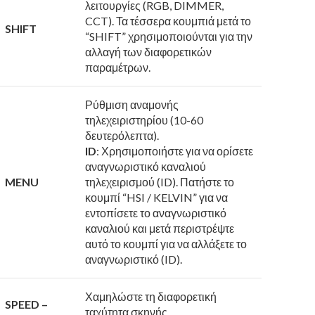
λειτουργίες (RGB, DIMMER,
CCT). Τα τέσσερα κουμπιά μετά το
SHIFT
“SHIFT” χρησιμοποιούνται για την
αλλαγή των διαφορετικών
παραμέτρων.
Ρύθμιση αναμονής
τηλεχειριστηρίου (10-60
δευτερόλεπτα).
ID
: Χρησιμοποιήστε για να ορίσετε
αναγνωριστικό καναλιού
MENU
τηλεχειρισμού (ID). Πατήστε το
κουμπί “HSI / KELVIN” για να
εντοπίσετε το αναγνωριστικό
καναλιού και μετά περιστρέψτε
αυτό το κουμπί για να αλλάξετε το
αναγνωριστικό (ID).
Χαμηλώστε τη διαφορετική
SPEED –
ταχύτητα σκηνής.