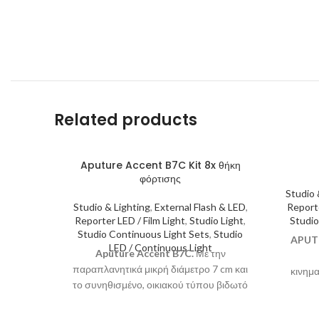
Related products
Aputure Accent B7C Kit 8x θήκη
φόρτισης
Studio 
Studio & Lighting
,
External Flash & LED
,
Reporte
Reporter LED / Film Light
,
Studio Light
,
Studio
Studio Continuous Light Sets
,
Studio
APUT
LED / Continuous Light
Aputure Accent B7C.
Με την
παραπλανητικά μικρή διάμετρο 7 cm και
κινημα
το συνηθισμένο, οικιακού τύπου βιδωτό
αρχ
ντουί E26 / 27, είναι εύκολο να
ανταπόκ
παραβλέψουμε την πληθώρα των
χρήστε