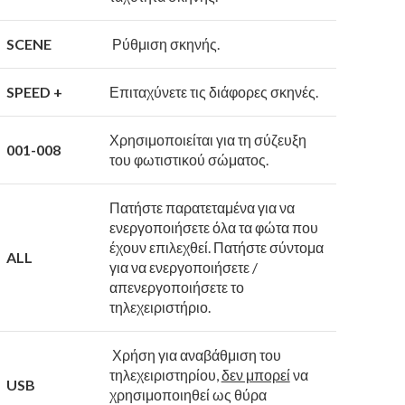
SCENE
Ρύθμιση σκηνής.
SPEED +
Επιταχύνετε τις διάφορες σκηνές.
Χρησιμοποιείται για τη σύζευξη
001-008
του φωτιστικού σώματος.
Πατήστε παρατεταμένα για να
ενεργοποιήσετε όλα τα φώτα που
έχουν επιλεχθεί. Πατήστε σύντομα
ALL
για να ενεργοποιήσετε /
απενεργοποιήσετε το
τηλεχειριστήριο.
Χρήση για αναβάθμιση του
τηλεχειριστηρίου,
δεν μπορεί
να
USB
χρησιμοποιηθεί ως θύρα