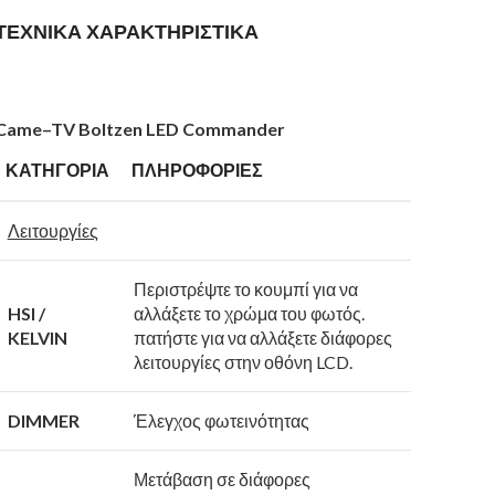
ΤΕΧΝΙΚΑ ΧΑΡΑΚΤΗΡΙΣΤΙΚΑ
Came
–
TV
Boltzen
LED
Commander
ΚΑΤΗΓΟΡΙΑ
ΠΛΗΡΟΦΟΡΙΕΣ
Λειτουργίες
Περιστρέψτε το κουμπί για να
HSI /
αλλάξετε το χρώμα του φωτός.
KELVIN
πατήστε για να αλλάξετε διάφορες
λειτουργίες στην οθόνη LCD.
DIMMER
Έλεγχος φωτεινότητας
Μετάβαση σε διάφορες