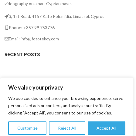
videography on a pan-Cyprian base.
3, 1st Road, 4157 Kato Polemidia, Limassol, Cyprus
Phone: +357 99 753776
Email: info@fototekcy.com
RECENT POSTS
USEFUL LINKS
We value your privacy
PRODUCT CATEGORIES
We use cookies to enhance your browsing experience, serve
personalized ads or content, and analyze our traffic. By
FOTOTEK
2026 CREATED BY
DIGITAL MARKETING CITY
.
clicking "Accept All", you consent to our use of cookies.
Customize
Reject All
Accept All
0