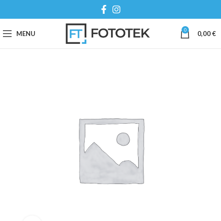
0
MENU
0,00
€