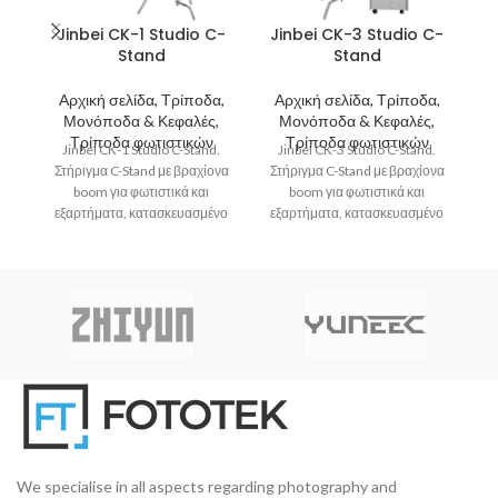
Jinbei CK-1 Studio C-
Jinbei CK-3 Studio C-
Stand
Stand
Β
Αρχική σελίδα, Τρίποδα,
Αρχική σελίδα, Τρίποδα,
Α
Μονόποδα & Κεφαλές,
Μονόποδα & Κεφαλές,
Α
Τρίποδα φωτιστικών
Τρίποδα φωτιστικών
Α
Jinbei CK-1 Studio C-Stand.
Jinbei CK-3 Studio C-Stand.
Στήριγμα C-Stand με βραχίονα
Στήριγμα C-Stand με βραχίονα
boom για φωτιστικά και
boom για φωτιστικά και
εξαρτήματα, κατασκευασμένο
εξαρτήματα, κατασκευασμένο
μ
από ανοξείδωτο ατσάλι με
από ανοξείδωτο ατσάλι με
δυνατότητα στήριξης
δυνατότητα στήριξης
We specialise in all aspects regarding photography and