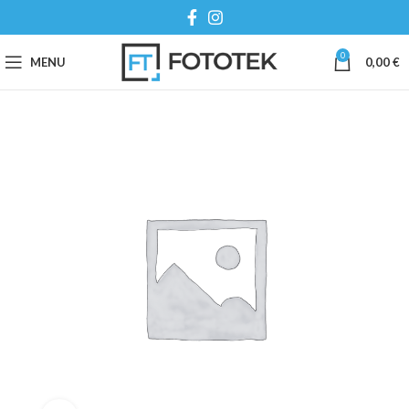
0
MENU
0,00
€