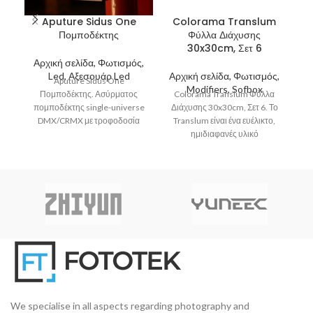
Aputure Sidus One
Colorama Translum
Πομποδέκτης
Φύλλα Διάχυσης
30x30cm, Σετ 6
Αρχική σελίδα, Φωτισμός,
Α
Led, Αξεσουάρ Led
Αρχική σελίδα, Φωτισμός,
Aputure Sidus One
Modifiers, Sofbox
Πομποδέκτης. Ασύρματος
Colorama Translum Φύλλα
J
πομποδέκτης single-universe
Διάχυσης 30x30cm, Σετ 6. Το
DMX/CRMX με τροφοδοσία
Translum είναι ένα ευέλικτο,
τρ
από μπαταρία και διασύνδεση
ημιδιαφανές υλικό
Sidus Bluetooth. Είναι
πολυπροπυλενίου
ε
συμβατός με συνδέσεις
σχεδιασμένο για τη διάχυση
του
We specialise in all aspects regarding photography and