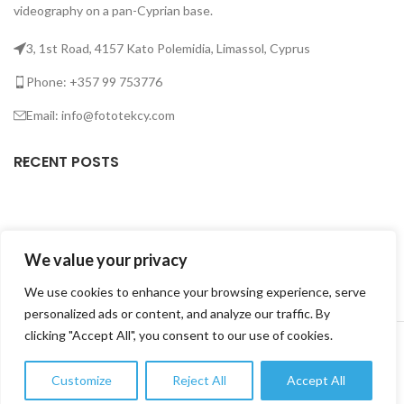
videography on a pan-Cyprian base.
3, 1st Road, 4157 Kato Polemidia, Limassol, Cyprus
Phone: +357 99 753776
Email: info@fototekcy.com
RECENT POSTS
USEFUL LINKS
We value your privacy
PRODUCT CATEGORIES
We use cookies to enhance your browsing experience, serve
personalized ads or content, and analyze our traffic. By
FOTOTEK
2026 CREATED BY
DIGITAL MARKETING CITY
.
clicking "Accept All", you consent to our use of cookies.
Customize
Reject All
Accept All
0