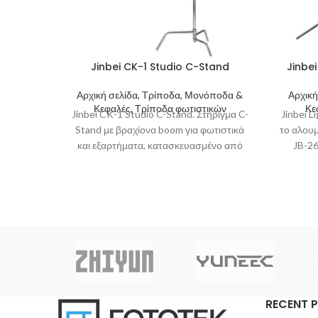
Jinbei CK-1 Studio C-Stand
Jinbei
Αρχική σελίδα, Τρίποδα, Μονόποδα &
Αρχική
Κεφαλές, Τρίποδα φωτιστικών
Κε
Jinbei CK-1 Studio C-Stand. Στήριγμα C-
Jinbei 
Stand με βραχίονα boom για φωτιστικά
το αλουμ
και εξαρτήματα, κατασκευασμένο από
JB-26
ανοξείδωτο ατσάλι με δυνατότητα
κατηγο
στήριξης
RECENT 