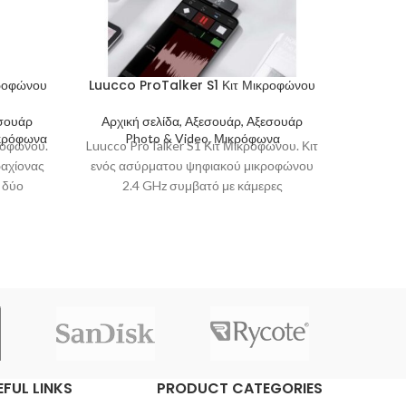
ροφώνου
Luucco ProTalker S1 Κιτ Μικροφώνου
LUUCC
εσουάρ
Αρχική σελίδα, Αξεσουάρ, Αξεσουάρ
Αρχικ
ικρόφωνα
Photo & Video, Μικρόφωνα
P
οφώνου.
Luucco ProTalker S1 Κιτ Μικροφώνου. Κιτ
LUUCCO
αχίονας
ενός ασύρματου ψηφιακού μικροφώνου
Το LU
 δύο
2.4 GHz συμβατό με κάμερες
πυκνω
ers,
φωτογραφίας και video, συσκευές
επαγγ
εγγραφής
εγγραφή
EFUL LINKS
PRODUCT CATEGORIES