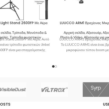
 Light Stand 2600FP Με Αέρα
LUUCCO ARM1 Βραχίονας Μικ
 σελίδα, Τρίποδα, Μονόποδα &
Αρχική σελίδα, Αξεσουάρ, Αξ
φαλές, Τρίποδα φωτιστικών
Photo & Video, Αξεσουάρ για μ
Light Stand 2600FP Με Αέρα. Αυτό
LUUCCO ARM1 Βραχίονας Μικρ
ινένιο τρίποδο φωτιστικών Jinbei
Το LUUCCO ARM1 είναι ένας βρ
00FP είναι μια επαγγελματικής
μικροφώνου τύπου boom με
ρίας λύση στήριξης φωτιστικών
τμήματα, ιδανικός για stream
μονάδων και είναι
podcasters,
POSTS
US