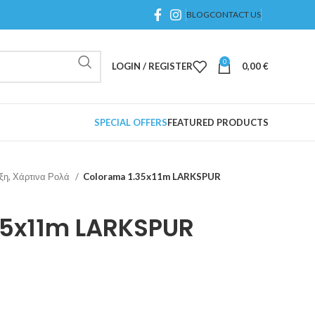
BLOG
CONTACT US
0
LOGIN / REGISTER
0,00
€
SPECIAL OFFERS
FEATURED PRODUCTS
ιξη, Χάρτινα Ρολά
Colorama 1.35x11m LARKSPUR
35x11m LARKSPUR