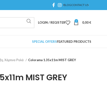
BLOG
CONTACT US
0
LOGIN / REGISTER
0,00
€
SPECIAL OFFERS
FEATURED PRODUCTS
ιξη, Χάρτινα Ρολά
Colorama 1.35x11m MIST GREY
35x11m MIST GREY