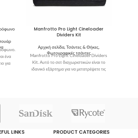
ρόφωνο
Manfrotto Pro Light Cineloader
Manfrot
Dividers Kit
εσουάρ
Αρχι
να
Αρχική σελίδα, Τσάντες & Θήκες,
όφωνο.
Manfro
Φωτογραφικές τσάντες
Manfrotto Pro Light Cineloader Dividers
αι ένα
Κά
Kit. Αυτό το σετ διαχωριστικών είναι το
ο για
βιντε
ιδανικό εξάρτημα για να μετατρέψετε τις
ητική
μεγέθ
τσάντες Manfrotto
 μοτίβο
EFUL LINKS
PRODUCT CATEGORIES