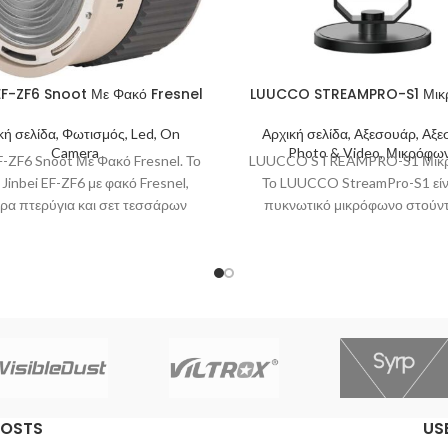
EF-ZF6 Snoot Με Φακό Fresnel
LUUCCO STREAMPRO-S1 Μικ
κή σελίδα, Φωτισμός, Led, On
Αρχική σελίδα, Αξεσουάρ, Αξ
Camera
Photo & Video, Μικρόφω
EF-ZF6 Snoot Με Φακό Fresnel. Το
LUUCCO STREAMPRO-S1 Μικρ
Jinbei EF-ZF6 με φακό Fresnel,
Το LUUCCO StreamPro-S1 είν
ρα πτερύγια και σετ τεσσάρων
πυκνωτικό μικρόφωνο στούντι
έγχρωμων φίλτρων
επαγγελματικής ποιότητας ηχ
εγγραφή. Το καρδιοειδές πολικό
και
POSTS
US