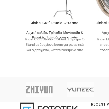
Jinbei CK-1 Studio C-Stand
Jinbei 
Αρχική σελίδα, Τρίποδα, Μονόποδα &
Αρχι
Κεφαλές, Τρίποδα φωτιστικών
Jinbei CK-1 Studio C-Stand. Στήριγμα C-
Jinbei 
Stand με βραχίονα boom για φωτιστικά
snoot 
και εξαρτήματα, κατασκευασμένο από
τέσσε
ανοξείδωτο ατσάλι με δυνατότητα
στήριξης
RECENT 