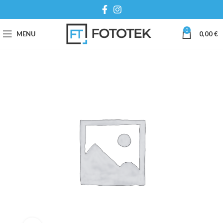
0
MENU
0,00
€