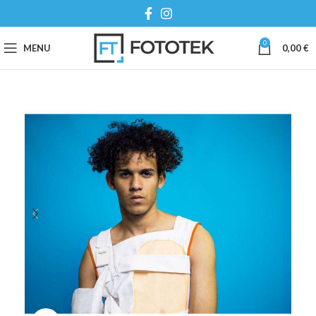
0
MENU
0,00
€