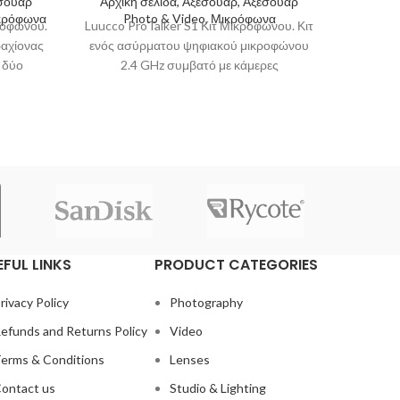
εσουάρ
Αρχική σελίδα, Αξεσουάρ, Αξεσουάρ
Αρχικ
ικρόφωνα
Photo & Video, Μικρόφωνα
P
οφώνου.
Luucco ProTalker S1 Κιτ Μικροφώνου. Κιτ
LUUCCO
αχίονας
ενός ασύρματου ψηφιακού μικροφώνου
Το LU
 δύο
2.4 GHz συμβατό με κάμερες
πυκνω
ers,
φωτογραφίας και video, συσκευές
επαγγ
εγγραφής
εγγραφή
EFUL LINKS
PRODUCT CATEGORIES
rivacy Policy
Photography
efunds and Returns Policy
Video
erms & Conditions
Lenses
ontact us
Studio & Lighting