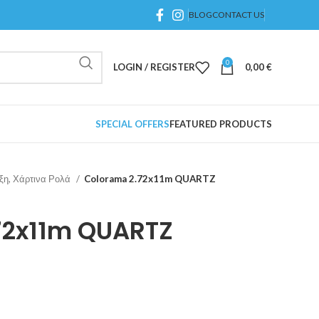
BLOG
CONTACT US
0
LOGIN / REGISTER
0,00
€
SPECIAL OFFERS
FEATURED PRODUCTS
ιξη, Χάρτινα Ρολά
Colorama 2.72x11m QUARTZ
72x11m QUARTZ