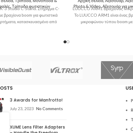
 σελίδα, Τρίποδα, Μονόποδα &
Αρχική σελίδα, Αξεσουάρ, Αξ
φαλές, Τρίποδα φωτιστικών
Photo & Video, Αξεσουάρ για μ
CK-3 Studio C-Stand. Στήριγμα C-
LUUCCO ARM1 Βραχίονας Μικρ
με βραχίονα boom για φωτιστικά
Το LUUCCO ARM1 είναι ένας βρ
αρτήματα, κατασκευασμένο από
μικροφώνου τύπου boom με
είδωτο ατσάλι με δυνατότητα
τμήματα, ιδανικός για stream
στήριξης
podcasters,
POSTS
US
3 Awards for Manfrotto!
P
July 23, 2023
No Comments
R
T
XUME Lens Filter Adapters
C
– Handle the Freedom