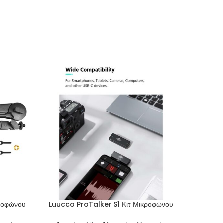
ροφώνου
Luucco ProTalker S1 Κιτ Μικροφώνου
LUUCC