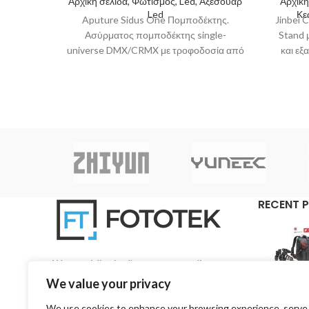
Αρχική σελίδα, Φωτισμός, Led, Αξεσουάρ
Αρχική
Led
Κε
Aputure Sidus One Πομποδέκτης.
Jinbei 
Ασύρματος πομποδέκτης single-
Stand 
universe DMX/CRMX με τροφοδοσία από
και εξ
μπαταρία και διασύνδεση Sidus
ανοξ
Bluetooth. Είναι συμβατός με συνδέσεις
RECENT 
We specialise in all aspects regarding
photography and videography on a pan-Cyprian
We value your privacy
base.
We use cookies to enhance your browsing experience, serve