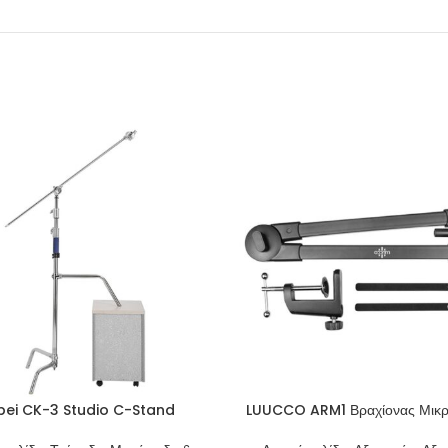
bei CK-3 Studio C-Stand
LUUCCO ARM1 Βραχίονας Μικ