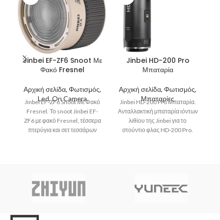
Jinbei EF-ZF6 Snoot Με
Jinbei HD-200 Pro
Φακό Fresnel
Μπαταρία
Αρχική σελίδα, Φωτισμός,
Αρχική σελίδα, Φωτισμός,
Α
Led, On Camera
Μπαταρίες
Jinbei EF-ZF6 Snoot Με Φακό
Jinbei HD-200 Pro Μπαταρία.
Fresnel. Το snoot Jinbei EF-
Ανταλλακτική μπαταρία ιόντων
ZF6 με φακό Fresnel, τέσσερα
λιθίου της Jinbei για το
πτερύγια και σετ τεσσάρων
στούντιο φλας HD-200 Pro.
έγχρωμων φίλτρων
Όταν η μπαταρία αυτή
ε
α