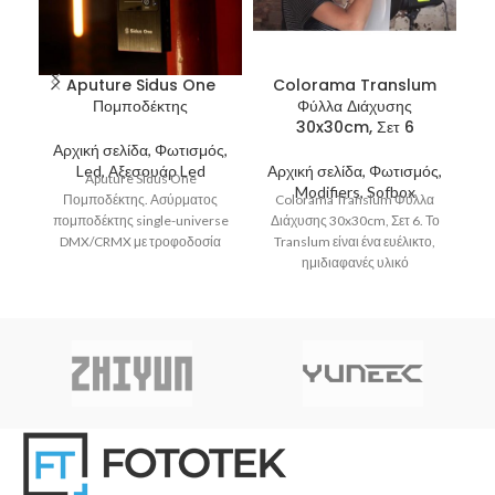
Aputure Sidus One
Colorama Translum
J
Πομποδέκτης
Φύλλα Διάχυσης
30x30cm, Σετ 6
Αρχική σελίδα, Φωτισμός,
Α
Led, Αξεσουάρ Led
Αρχική σελίδα, Φωτισμός,
Aputure Sidus One
Modifiers, Sofbox
Πομποδέκτης. Ασύρματος
Colorama Translum Φύλλα
πομποδέκτης single-universe
Διάχυσης 30x30cm, Σετ 6. Το
Στ
DMX/CRMX με τροφοδοσία
Translum είναι ένα ευέλικτο,
από μπαταρία και διασύνδεση
ημιδιαφανές υλικό
ε
Sidus Bluetooth. Είναι
πολυπροπυλενίου
συμβατός με συνδέσεις
σχεδιασμένο για τη διάχυση
του