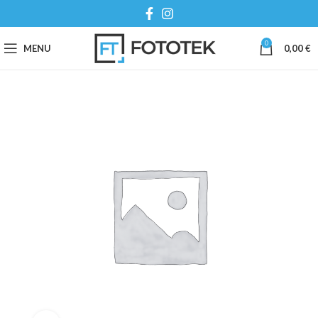
0
MENU
0,00
€