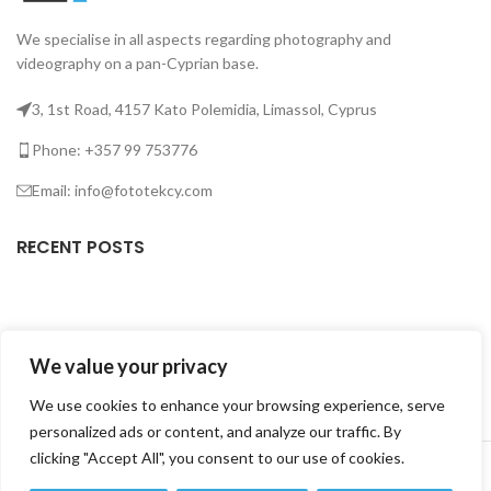
We specialise in all aspects regarding photography and
videography on a pan-Cyprian base.
3, 1st Road, 4157 Kato Polemidia, Limassol, Cyprus
Phone: +357 99 753776
Email: info@fototekcy.com
RECENT POSTS
USEFUL LINKS
We value your privacy
PRODUCT CATEGORIES
We use cookies to enhance your browsing experience, serve
personalized ads or content, and analyze our traffic. By
FOTOTEK
2026 CREATED BY
DIGITAL MARKETING CITY
.
clicking "Accept All", you consent to our use of cookies.