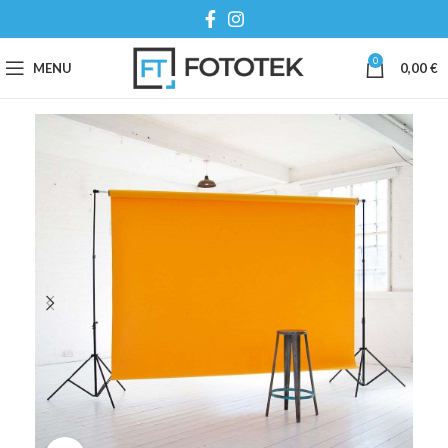
0
MENU
0,00
€