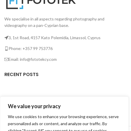
We specialise in all aspects regarding photography and
videography on a pan-Cyprian base.
3, 1st Road, 4157 Kato Polemidia, Limassol, Cyprus
Phone: +357 99 753776
Email: info@fototekcy.com
RECENT POSTS
USEFUL LINKS
We value your privacy
PRODUCT CATEGORIES
We use cookies to enhance your browsing experience, serve
personalized ads or content, and analyze our traffic. By
FOTOTEK
2026 CREATED BY
DIGITAL MARKETING CITY
.
clicking "Accept All", you consent to our use of cookies.