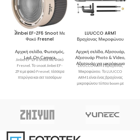
Jinbei EF-ZF6 Snoot Με
LUUCCO ARM1
Φακό Fresnel
Βραχίονας Μικροφώνου
Αρχική σελίδα, Φωτισμός,
Αρχική σελίδα, Αξεσουάρ,
Α
Led, On Camera
Αξεσουάρ Photo & Video,
Α
Jinbei EF-ZF6 Snoot Με Φακό
Αξεσουάρ για μικρόφωνα
Fresnel. Το snoot Jinbei EF-
LUUCCO ARM1 Βραχίονας
ZF6 με φακό Fresnel, τέσσερα
Μικροφώνου. Το LUUCCO
πτερύγια και σετ τεσσάρων
ARM1 είναι ένας βραχίονας
έγχρωμων φίλτρων
μικροφώνου τύπου boom με
μι
δύο τμήματα, ιδανικός για
μ
streamers, podcasters,