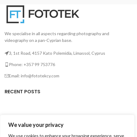
στ
We specialise in all aspects regarding photography and
videography on a pan-Cyprian base.
3, 1st Road, 4157 Kato Polemidia, Limassol, Cyprus
Phone: +357 99 753776
Email: info@fototekcy.com
RECENT POSTS
USEFUL LINKS
We value your privacy
PRODUCT CATEGORIES
We use cookies to enhance your browsing experience, serve