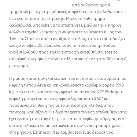
από ανθρακόνημα 4
τμημάτων με περιστρεφόμενες ασφάλειες που ξεκλειδώνουν
στο ένα τέταρτο της στροφής. Μόλις το κάθε τμήμα
ξεκλειδωθεί, μπορείτε να το επεκτείνετε, μαζί με την κεντρική
κολώνα ταχείας κίνησης για να φτάσετε το μέγιστο ύψος των
165 cm. Όταν τα πόδια ανοίξουν εντελώς, τότε το τρίποδο έχει
ελάχιστο ύψος 23,5 cm, ενώ όταν τα πόδια του τρίποδου
αναδιπλωθούν προς την αντίστροφη κατεύθυνση, τότε το
συνολικό του μήκος φτάνει τα 43 cm για εύκολη αποθήκευση ή
μεταφορά.
Η μαύρη και ασημί-γκρι κεφαλή του κιτ αυτού είναι συμβατή με
κεφαλή τύπου Arca και σηκώνει μέγιστο ωφέλιμο φορτίο 9.98
kg, ενώ εκτελεί και κατακόρυφη κλίση σε εύρος 90°. Επίσης, η
κεφαλή μπορεί να περιστραφεί πλήρως κατά 360° και
παραμένει στη θέση της με το ανεξάρτητο κλείδωμα του
πανοραμικού άξονα. Η ειδική πλακέτα ταχείας απελευθέρωσης
έχει εγκοπή που ταιριάζει με το κάτω προφίλ της κάμερας, έτσι
ώστε η πλακέτα να μη μετακινείται όταν είναι προσαρτημένη
στη μηχανή. Επιπλέον περιλαμβάνεται ένας δερμάτινος