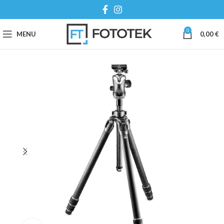
0
MENU
0,00
€