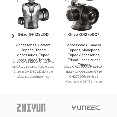
Gitzo GH1382QD
Gitzo GH2750QR
Accessories
,
Camera
Accessories
,
Camera
Tripods
,
Tripod
Tripods
,
Monopods
,
Accessories
,
Tripod
Tripod Accessories
,
Heads
,
Video Tripods
Tripod Heads
,
Video
Gitzo GH1382QD.
Όπως όλες
Tripods
οι άλλες σφαιρικές κεφαλές της
Gitzo GH2750QR. Η κεφαλή
G
Gitzo, η GH1382QD είναι μια
έκκεντρης σφαίρας Gitzo
τέλεια ισορροπημένη και
GH2750QR Series 2
G
ευέλικτη κεφαλή τριπόδου,
Magnesium Off Center με
B
σχεδιασμένη για να προσφέρει
ταχεία απελευθέρωση είναι
κ
απόλυτη ομαλότητα και
μια εξαιρετικά ομαλή,
ακρίβεια κίνησης αλλά και
επαγγελματικής κατηγορίας
ασφαλές κλείδωμα.
κεφαλή τριπόδου,
κατασκευασμένη από
ελαφρύ, υψηλής ποιότητας
σχ
μαγνήσιο
σ