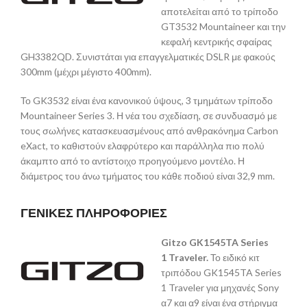
αποτελείται από το τρίποδο
GT3532 Mountaineer και την
κεφαλή κεντρικής σφαίρας
GH3382QD. Συνιστάται για επαγγελματικές DSLR με φακούς
300mm (μέχρι μέγιστο 400mm).
Το GK3532 είναι ένα κανονικού ύψους, 3 τμημάτων τρίποδο
Mountaineer Series 3. Η νέα του σχεδίαση, σε συνδυασμό με
τους σωλήνες κατασκευασμένους από ανθρακόνημα Carbon
eXact, το καθιστούν ελαφρύτερο και παράλληλα πιο πολύ
άκαμπτο από το αντίστοιχο προηγούμενο μοντέλο. Η
διάμετρος του άνω τμήματος του κάθε ποδιού είναι 32,9 mm.
ΓΕΝΙΚΕΣ ΠΛΗΡΟΦΟΡΙΕΣ
Gitzo
GK1545
TA
Series
1
Traveler.
Το ειδικό κιτ
τριπόδου GK1545TA Series
1 Traveler για μηχανές Sony
α7 και α9 είναι ένα στήριγμα