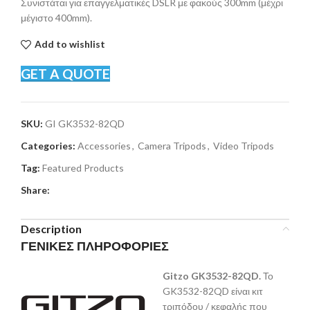
Συνιστάται για επαγγελματικές DSLR με φακούς 300mm (μέχρι
μέγιστο 400mm).
Add to wishlist
GET A QUOTE
SKU:
GI GK3532-82QD
Categories:
Accessories
,
Camera Tripods
,
Video Tripods
Tag:
Featured Products
Share:
Description
ΓΕΝΙΚΕΣ ΠΛΗΡΟΦΟΡΙΕΣ
Gitzo GK3532-82QD.
Το
GK3532-82QD είναι κιτ
τριπόδου / κεφαλής που