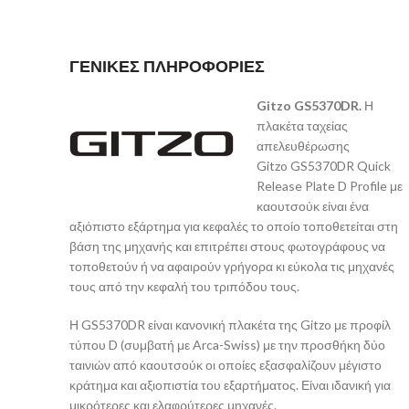
ΓΕΝΙΚΕΣ ΠΛΗΡΟΦΟΡΙΕΣ
Gitzo GS5370DR.
Η
πλακέτα ταχείας
απελευθέρωσης
Gitzo GS5370DR Quick
Release Plate D Profile με
καουτσούκ είναι ένα
αξιόπιστο εξάρτημα για κεφαλές το οποίο τοποθετείται στη
βάση της μηχανής και επιτρέπει στους φωτογράφους να
τοποθετούν ή να αφαιρούν γρήγορα κι εύκολα τις μηχανές
τους από την κεφαλή του τριπόδου τους.
Η GS5370DR είναι κανονική πλακέτα της Gitzo με προφίλ
τύπου D (συμβατή με Arca-Swiss) με την προσθήκη δύο
ταινιών από καουτσούκ οι οποίες εξασφαλίζουν μέγιστο
κράτημα και αξιοπιστία του εξαρτήματος. Είναι ιδανική για
μικρότερες και ελαφρύτερες μηχανές.