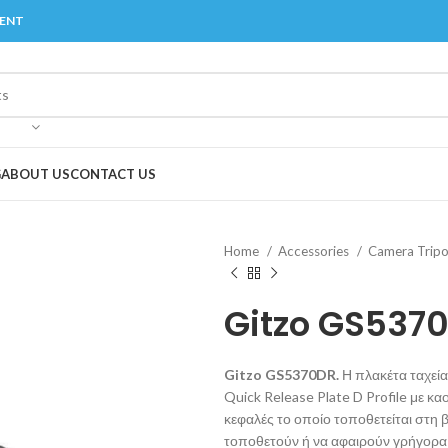
MENT
G
ABOUT US
CONTACT US
Home
Accessories
Camera Trip
Gitzo GS537
Gitzo GS5370DR.
Η πλακέτα ταχε
Quick Release Plate D Profile με κα
κεφαλές το οποίο τοποθετείται στη
τοποθετούν ή να αφαιρούν γρήγορα 