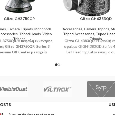
Gitzo GH3750QR
Gitzo GH4383QD
ries
,
Camera Tripods
,
Monopods
,
Accessories
,
Camera Tripods
,
M
Accessories
,
Tripod Heads
,
Video
Tripod Accessories
,
Tripod Hea
Tripods
Tripods
H3750QR. Η κεφαλή έκκεντρης
Gitzo GH4383QD
.
Η κεφαλή κ
ας Gitzo GH3750QR Series 3
σφαίρας GIGH4383QD Series 4
esium Off Center με ταχεία
Ball Head της Gitzo είναι μια 
θέρωση είναι μια εξαιρετικά
κεφαλή σφαίρας τύπου Arca κα
 επαγγελματικής κατηγορίας
για τα τρίποδα Systematic 3, 4 
ή τριπόδου, κατασκευασμένη
σηκώνει μέγιστο ωφέλιμο φορτίο
ελαφρύ, υψηλής ποιότητας
διαθέτει ανεξάρτητη ασφάλεια pa
μαγνήσιο.
περιστροφή κατά 360° και ύψος 
POSTS
US