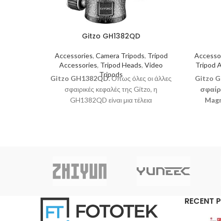
Gitzo GH1382QD
Accessories
,
Camera Tripods
,
Tripod
Accesso
Accessories
,
Tripod Heads
,
Video
Tripod 
Tripods
Gitzo GH1382QD.
Όπως όλες οι άλλες
Gitzo G
σφαιρικές κεφαλές της Gitzo, η
σφαίρ
GH1382QD είναι μια τέλεια
Magn
ισορροπημένη και ευέλικτη κεφαλή
απελευ
τριπόδου, σχεδιασμένη για να προσφέρει
ομαλή,
απόλυτη ομαλότητα και ακρίβεια κίνησης
κεφαλ
αλλά και ασφαλές κλείδωμα.
από 
RECENT 