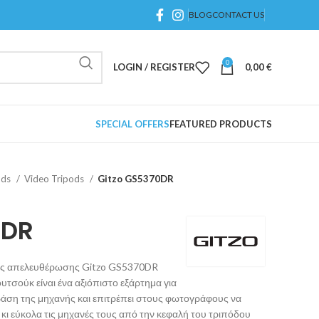
BLOG
CONTACT US
0
LOGIN / REGISTER
0,00
€
SPECIAL OFFERS
FEATURED PRODUCTS
ods
Video Tripods
Gitzo GS5370DR
0DR
ίας απελευθέρωσης Gitzo GS5370DR
ουτσούκ είναι ένα αξιόπιστο εξάρτημα για
 βάση της μηχανής και επιτρέπει στους φωτογράφους να
κι εύκολα τις μηχανές τους από την κεφαλή του τριπόδου