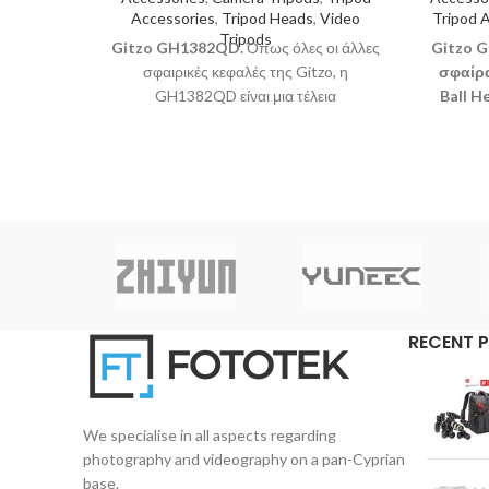
Accessories
,
Tripod Heads
,
Video
Tripod 
Tripods
Gitzo GH1382QD.
Όπως όλες οι άλλες
Gitzo G
σφαιρικές κεφαλές της Gitzo, η
σφαίρα
GH1382QD είναι μια τέλεια
Ball H
ισορροπημένη και ευέλικτη κεφαλή
κεντρ
τριπόδου, σχεδιασμένη για να προσφέρει
εξα
απόλυτη ομαλότητα και ακρίβεια κίνησης
πολύπ
αλλά και ασφαλές κλείδωμα.
σχεδι
βέλτιστ
της κ
RECENT 
We specialise in all aspects regarding
photography and videography on a pan-Cyprian
base.