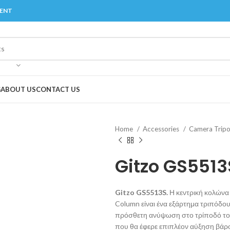
MENT
G
ABOUT US
CONTACT US
Home
Accessories
Camera Trip
Gitzo GS5513
Gitzo GS5513S.
Η κεντρική κολώνα
Column είναι ένα εξάρτημα τριπόδο
πρόσθετη ανύψωση στο τρίποδό τους
που θα έφερε επιπλέον αύξηση βάρ