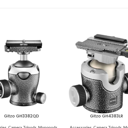
Gitzo GH3382QD
Gitzo GH4383LR
ries
,
Camera Tripods
,
Monopods
,
Accessories
,
Camera Tripods
,
M