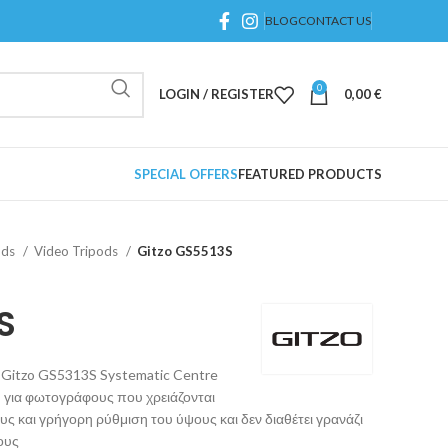
BLOG
CONTACT US
0
LOGIN / REGISTER
0,00
€
SPECIAL OFFERS
FEATURED PRODUCTS
ods
Video Tripods
Gitzo GS5513S
S
 Gitzo GS5313S Systematic Centre
υ για φωτογράφους που χρειάζονται
 και γρήγορη ρύθμιση του ύψους και δεν διαθέτει γρανάζι
ους