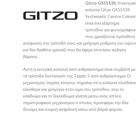
Gitzo GS5513S.
Η κεντρικ
κολώνα Gitzo GS5513S
Systematic Centre Colum
είναι ένα εξάρτημα
τριπόδου για φωτογράφου
που χρειάζονται πρόσθετη
ανύψωση στο τρίποδό τους και γρήγορη ρύθμιση του ύψου
και δεν διαθέτει γρανάζι που θα έφερε επιπλέον αύξηση
βάρους.
Αυτή η κεντρική κολώνα από ανθρακόνημα είναι συμβατή με
τα τρίποδα Systematic της Σειράς 5 από ανθρακόνημα. Ο
μηχανισμός ταχείας κίνησης σημαίνει ότι η κολώνα ολισθαίνε
ελεύθερα και γρήγορα στον ώμο του τριπόδου, ενώ το
κλείδωμα και το ξεκλείδωμα γίνεται μέσω ενός απλού
περιστροφικού μηχανισμού ο οποίος προσφέρει την ίδια
δύναμη και στερεή ασφάλιση κάτω από βαριά φορτία.