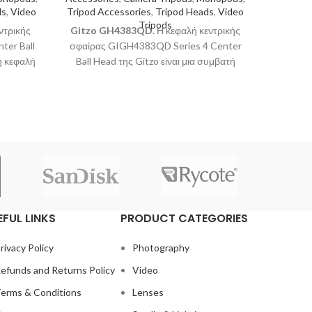
ds
,
Video
Tripod Accessories
,
Tripod Heads
,
Video
Gitz
Tripods
ντρικής
Gitzo GH4383QD
.
Η κεφαλή κεντρικής
82QD εί
ter Ball
σφαίρας GIGH4383QD Series 4 Center
αποτε
ή κεφαλή
Ball Head της Gitzo είναι μια συμβατή
Mounta
 για τα
κεφαλή σφαίρας τύπου Arca κατάλληλη
σφαίρ
 σηκώνει
για τα τρίποδα Systematic 3, 4 και 5,
επαγγελ
διαθέτει
σηκώνει μέγιστο ωφέλιμο φορτίο 30 kg,
g για
διαθέτει ανεξάρτητη ασφάλεια panning για
 12,5 cm
.
περιστροφή κατά 360° και ύψος 12,5 cm.
EFUL LINKS
PRODUCT CATEGORIES
rivacy Policy
Photography
efunds and Returns Policy
Video
erms & Conditions
Lenses