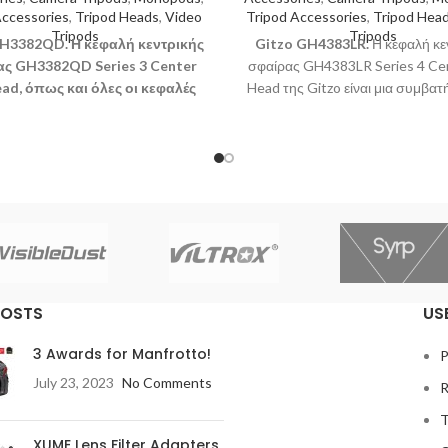
Accessories
,
Tripod Heads
,
Video
Tripod Accessories
,
Tripod Hea
Tripods
Tripods
H3382QD. Η κεφαλή κεντρικής
Gitzo GH4383LR.
Η κεφαλή κε
ς GH3382QD Series 3 Center
σφαίρας GH4383LR Series 4 Cen
ead, όπως και όλες οι κεφαλές
Head της Gitzo είναι μια συμβατ
ικής σφαίρας της Gitzo, είναι
σφαίρας τύπου Arca κατάλληλη
ιρετικά ισορροπημένη και
τρίποδα Systematic 3, 4 και 5,
λευρη, κατασκευασμένη και
μέγιστο ωφέλιμο φορτίο 30 kg, 
ασμένη με επικέντρωση στη
ανεξάρτητη ασφάλεια pannin
η ομαλότητα και στην ακρίβεια
περιστροφή κατά 360° και ύψος
ίνησης και του κλειδώματος.
POSTS
US
3 Awards for Manfrotto!
P
July 23, 2023
No Comments
R
T
XUME Lens Filter Adapters