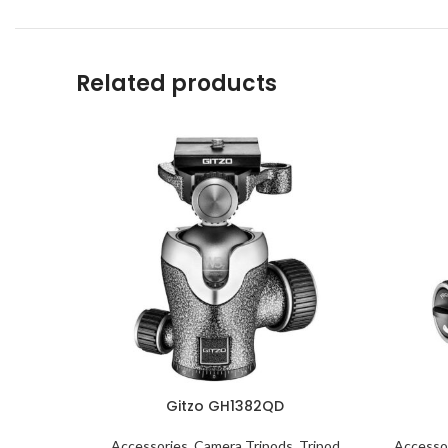
Related products
Gitzo GH1382QD
Accessories
,
Camera Tripods
,
Tripod
Accesso