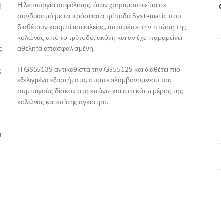
ή
Η λειτουργία ασφάλισης, όταν χρησιμοποιείται σε
συνδυασμό με τα πρόσφατα τρίποδα Systematic που
n
διαθέτουν κουμπί ασφαλείας, αποτρέπει την πτώση της
κολώνας από το τρίποδο, ακόμη και αν έχει παραμείνει
ς
αθέλητα απασφαλισμένη.
Η GS5513S αντικαθιστά την GS5512S και διαθέτει πιο
ς
εξελιγμένα εξαρτήματα, συμπεριλαμβανομένου του
συμπαγούς δίσκου στο επάνω και στο κάτω μέρος της
κολώνας και επίσης άγκιστρο.
ι