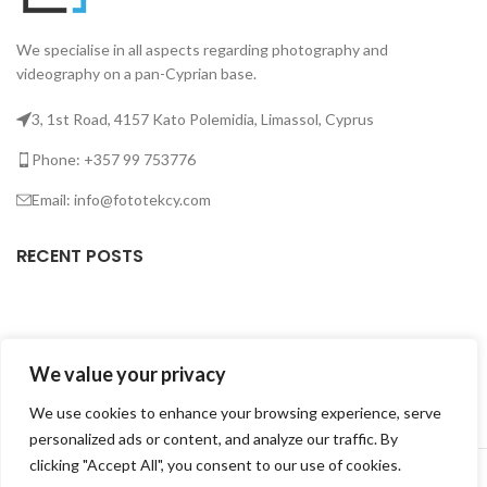
We specialise in all aspects regarding photography and
videography on a pan-Cyprian base.
3, 1st Road, 4157 Kato Polemidia, Limassol, Cyprus
Phone: +357 99 753776
Email: info@fototekcy.com
RECENT POSTS
USEFUL LINKS
We value your privacy
PRODUCT CATEGORIES
We use cookies to enhance your browsing experience, serve
personalized ads or content, and analyze our traffic. By
FOTOTEK
2026 CREATED BY
DIGITAL MARKETING CITY
.
clicking "Accept All", you consent to our use of cookies.