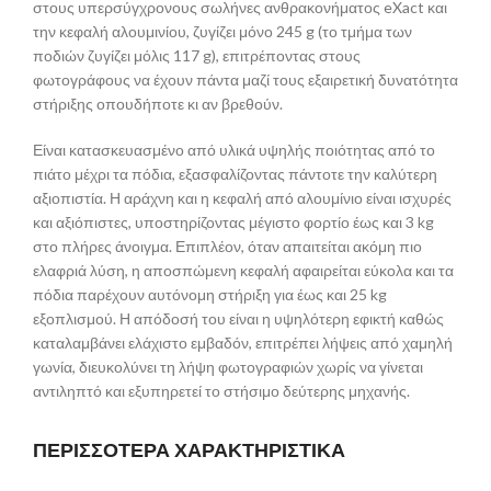
στους υπερσύγχρονους σωλήνες ανθρακονήματος eXact και
την κεφαλή αλουμινίου, ζυγίζει μόνο 245 g (το τμήμα των
ποδιών ζυγίζει μόλις 117 g), επιτρέποντας στους
φωτογράφους να έχουν πάντα μαζί τους εξαιρετική δυνατότητα
στήριξης οπουδήποτε κι αν βρεθούν.
Είναι κατασκευασμένο από υλικά υψηλής ποιότητας από το
πιάτο μέχρι τα πόδια, εξασφαλίζοντας πάντοτε την καλύτερη
αξιοπιστία. Η αράχνη και η κεφαλή από αλουμίνιο είναι ισχυρές
και αξιόπιστες, υποστηρίζοντας μέγιστο φορτίο έως και 3 kg
στο πλήρες άνοιγμα. Επιπλέον, όταν απαιτείται ακόμη πιο
ελαφριά λύση, η αποσπώμενη κεφαλή αφαιρείται εύκολα και τα
πόδια παρέχουν αυτόνομη στήριξη για έως και 25 kg
εξοπλισμού. Η απόδοσή του είναι η υψηλότερη εφικτή καθώς
καταλαμβάνει ελάχιστο εμβαδόν, επιτρέπει λήψεις από χαμηλή
γωνία, διευκολύνει τη λήψη φωτογραφιών χωρίς να γίνεται
αντιληπτό και εξυπηρετεί το στήσιμο δεύτερης μηχανής.
ΠΕΡΙΣΣΟΤΕΡΑ ΧΑΡΑΚΤΗΡΙΣΤΙΚΑ