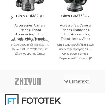
Gitzo GH1382QD
Gitzo GH3750QR
Accessories
,
Camera
Accessories
,
Camera
Tripods
,
Tripod
Tripods
,
Monopods
,
Accessories
,
Tripod
Tripod Accessories
,
Heads
,
Video Tripods
Tripod Heads
,
Video
Gitzo GH1382QD.
Όπως όλες
Tripods
οι άλλες σφαιρικές κεφαλές της
Gitzo GH3750QR. Η κεφαλή
G
Gitzo, η GH1382QD είναι μια
έκκεντρης σφαίρας Gitzo
τέλεια ισορροπημένη και
GH3750QR Series 3
GI
ευέλικτη κεφαλή τριπόδου,
Magnesium Off Center με
B
σχεδιασμένη για να προσφέρει
ταχεία απελευθέρωση είναι
απόλυτη ομαλότητα και
μια εξαιρετικά ομαλή,
τ
ακρίβεια κίνησης αλλά και
επαγγελματικής κατηγορίας
τρ
ασφαλές κλείδωμα.
κεφαλή τριπόδου,
κατασκευασμένη από
ελαφρύ, υψηλής ποιότητας
α
μαγνήσιο.
γ