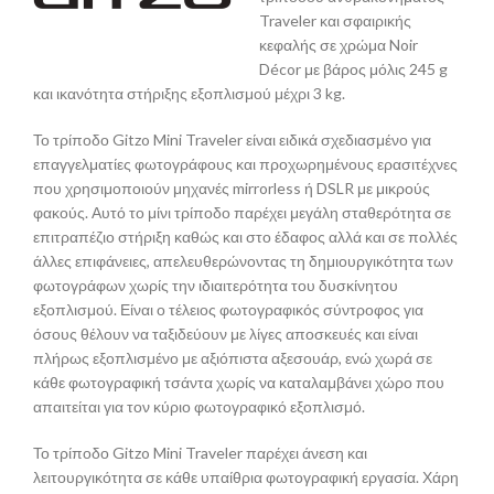
Traveler και σφαιρικής
κεφαλής σε χρώμα Noir
Décor με βάρος μόλις 245 g
και ικανότητα στήριξης εξοπλισμού μέχρι 3 kg.
Το τρίποδο Gitzo Mini Traveler είναι ειδικά σχεδιασμένο για
επαγγελματίες φωτογράφους και προχωρημένους ερασιτέχνες
που χρησιμοποιούν μηχανές mirrorless ή DSLR με μικρούς
φακούς. Αυτό το μίνι τρίποδο παρέχει μεγάλη σταθερότητα σε
επιτραπέζιο στήριξη καθώς και στο έδαφος αλλά και σε πολλές
άλλες επιφάνειες, απελευθερώνοντας τη δημιουργικότητα των
φωτογράφων χωρίς την ιδιαιτερότητα του δυσκίνητου
εξοπλισμού. Είναι ο τέλειος φωτογραφικός σύντροφος για
όσους θέλουν να ταξιδεύουν με λίγες αποσκευές και είναι
πλήρως εξοπλισμένο με αξιόπιστα αξεσουάρ, ενώ χωρά σε
κάθε φωτογραφική τσάντα χωρίς να καταλαμβάνει χώρο που
απαιτείται για τον κύριο φωτογραφικό εξοπλισμό.
Το τρίποδο Gitzo Mini Traveler παρέχει άνεση και
λειτουργικότητα σε κάθε υπαίθρια φωτογραφική εργασία. Χάρη