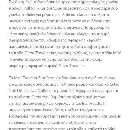
Σχεδιασμένο με ένα ολοκαίνουργιο σύστημα επιλογής γωνίας
ποδιών Pull & Fix (με δίπλωμα ευρεσιτεχνίας), προσφέρει δύο
γωνίες ποδιών για μέγιστη ευελιξία και ελαστικά πέλματα
μεγάλης αντοχής σχεδιασμένα έτσι ώστε να αυξάνουν την
πρόσφυση στις περισσότερες επιφάνειες. Το εργονομικό
ελαστικό γρανάζι κλειδώνει εύκολα και ελέγχει την ισχυρή
σφαίρα ανοξείδωτου χάλυβα της σφαιρικής κεφαλής
αλουμινίου, η οποία είναι επίσης απόλυτα συμβατή με το
τρίποδο Gitzo Traveler κανονικού μεγέθους, ενώ τα πόδια Mini
Traveler μπορούν να χρησιμοποιηθούν με την ακόμη
μικρότερη σφαιρική κεφαλή Gitzo Traveler.
Το Mini Traveler διατίθεται σε δύο ελκυστικά σχεδιασμένους
χρωματικούς συνδυασμούς, πλήρως μαύρο και κλασικό Gitzo
Noir Décor, ενώ διαθέτει το μοναδικό, ξεχωριστό φινίρισμα και
τη σχεδίαση Gitzo που θυμίζουν το εξαίσιο σχήμα των
επιτυχημένων σφαιρικών κεφαλών Gitzo Ball Heads. Η
μηχανική κατεργασία ακριβείας τονίζει τα σχήματα και
εξασφαλίζει την ισχυρότερη εφικτή δομή αλουμινίου και, μαζί με
τις ειδικές επεξεργασίες ανοδικής οξείδωσης που
προστατεύουν την επιφάνεια του τρίποδου, καθιστά το Mini