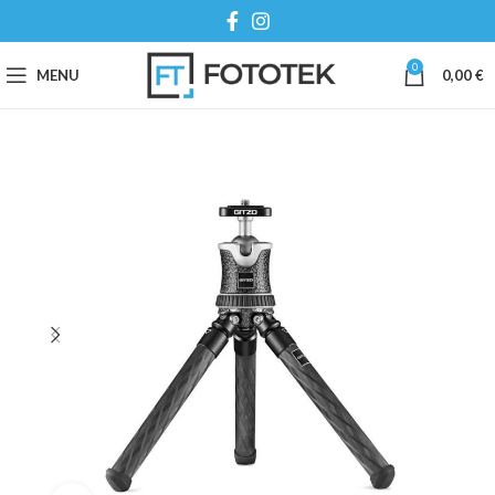
0
MENU
0,00
€