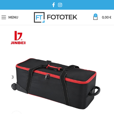
0
MENU
0,00
€