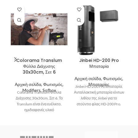
Colorama Translum
Jinbei HD-200 Pro
Φύλλα Διάχυσης
Μπαταρία
Β
30x30cm, Σετ 6
Αρχική σελίδα, Φωτισμός,
Α
Αρχική σελίδα, Φωτισμός,
Μπαταρίες
Α
Jinbei HD-200 Pro Μπαταρία.
Modifiers, Sofbox
Α
Colorama Translum Φύλλα
Ανταλλακτική μπαταρία ιόντων
Διάχυσης 30x30cm, Σετ 6. Το
λιθίου της Jinbei για το
Translum είναι ένα ευέλικτο,
στούντιο φλας HD-200 Pro.
ημιδιαφανές υλικό
Όταν η μπαταρία αυτή
μ
πολυπροπυλενίου
σχεδιασμένο για τη διάχυση
του