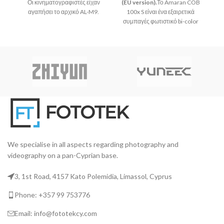
Οι κινηματογραφιστές είχαν
(EU version).
Το Amaran COB
A
αγαπήσει το αρχικό AL-M9.
100x S είναι ένα εξαιρετικά
π
Αλλά με βάση την ανταπόκριση
συμπαγές φωτιστικό bi-color
που λάβαμε από εσάς, τους
LED σημειακής πηγής ισχύος
σ
χρήστες μας, αποφασίσαμε να
100W με επανασχεδιασμένο
κάνουμε ένα ακόμη πιο
chipset για αυξημένη ποιότητα
πρ
φωτεινό και ευπροσάρμοστο
χρώματος και φασματική
(
φωτιστικό
αναπαραγωγή, με
ενσωματωμένα χειριστήρια και
την πλήρη ευελιξία χρήσης
εξαρτημάτων που προσφέρει η
μοντούρα Bowens.
We specialise in all aspects regarding photography and
videography on a pan-Cyprian base.
3, 1st Road, 4157 Kato Polemidia, Limassol, Cyprus
Phone: +357 99 753776
Email: info@fototekcy.com