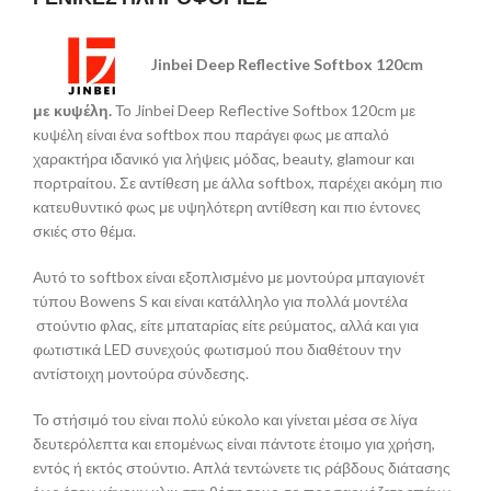
Jinbei
Deep Reflective Softbox 120cm
με
κυψέλη
.
Το Jinbei Deep Reflective Softbox 120cm με
κυψέλη είναι ένα softbox που παράγει φως με απαλό
χαρακτήρα ιδανικό για λήψεις μόδας, beauty, glamour και
πορτραίτου. Σε αντίθεση με άλλα softbox, παρέχει ακόμη πιο
κατευθυντικό φως με υψηλότερη αντίθεση και πιο έντονες
σκιές στο θέμα.
Αυτό το softbox είναι εξοπλισμένο με μοντούρα μπαγιονέτ
τύπου Bowens S και είναι κατάλληλο για πολλά μοντέλα
στούντιο φλας, είτε μπαταρίας είτε ρεύματος, αλλά και για
φωτιστικά LED συνεχούς φωτισμού που διαθέτουν την
αντίστοιχη μοντούρα σύνδεσης.
Το στήσιμό του είναι πολύ εύκολο και γίνεται μέσα σε λίγα
δευτερόλεπτα και επομένως είναι πάντοτε έτοιμο για χρήση,
εντός ή εκτός στούντιο. Απλά τεντώνετε τις ράβδους διάτασης