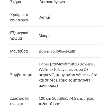
Σχήμα
Δεκαοκτάγωνο
Χρώμα στο
Ασημί
εσωτερικό
Εξωτερικό
Μαύρο
χρώμα
Μοντούρα
Bowens S, εναλλάξιμη
Jinbei, μπαγιονέτ τύπου Bowens S,
Walimex K-bayonet, σειρά DS,
Συμβατότητα
σειρά VC, μπαγιονέτα Walimex Pro
και σειρές με όμοιες μπαγιονέτ
μοντούρες)
Διαστάσεις
120 cm Ø, βάθος: 74,5 cm, μήκος
ανοιχτό
τόξου: 84 cm