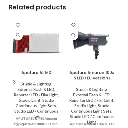
Related products
Aputure AL MX
Aputure Amaran 100x
A
S LED (EU version)
Studio & Lighting
,
External Flash & LED
,
Studio & Lighting
,
Reporter LED / Film Light
,
External Flash & LED
,
Studio Light
,
Studio
Reporter LED / Film Light
,
R
Continuous Light Sets
,
Studio Light
,
Studio
Studio LED / Continuous
Continuous Light Sets
,
Light
Studio LED / Continuous
S
APUTURE AL-MX Amaran
Light
δίχρωμο φωτιστικό LED Mini.
Aputure Amaran 100x S LED
Ap