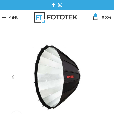
0
MENU
0,00
€