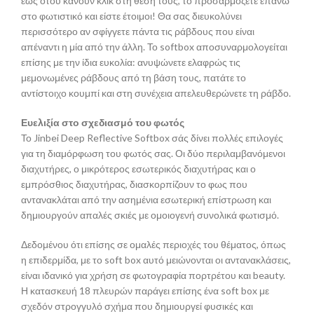
έως ότου κάνουν κλικ στη θέση τους, το προσαρμόζετε επάνω
στο φωτιστικό και είστε έτοιμοι! Θα σας διευκολύνει
περισσότερο αν σφίγγετε πάντα τις ράβδους που είναι
απέναντι η μία από την άλλη. Το softbox αποσυναρμολογείται
επίσης με την ίδια ευκολία: ανυψώνετε ελαφρώς τις
μεμονωμένες ράβδους από τη βάση τους, πατάτε το
αντίστοιχο κουμπί και στη συνέχεια απελευθερώνετε τη ράβδο.
Ευελιξία στο σχεδιασμό του φωτός
Το Jinbei Deep Reflective Softbox σάς δίνει πολλές επιλογές
για τη διαμόρφωση του φωτός σας. Οι δύο περιλαμβανόμενοι
διαχυτήρες, ο μικρότερος εσωτερικός διαχυτήρας και ο
εμπρόσθιος διαχυτήρας, διασκορπίζουν το φως που
αντανακλάται από την ασημένια εσωτερική επίστρωση και
δημιουργούν απαλές σκιές με ομοιογενή συνολικά φωτισμό.
Δεδομένου ότι επίσης σε ομαλές περιοχές του θέματος, όπως
η επιδερμίδα, με το soft box αυτό μειώνονται οι αντανακλάσεις,
είναι ιδανικό για χρήση σε φωτογραφία πορτρέτου και beauty.
Η κατασκευή 18 πλευρών παράγει επίσης ένα soft box με
σχεδόν στρογγυλό σχήμα που δημιουργεί φυσικές και