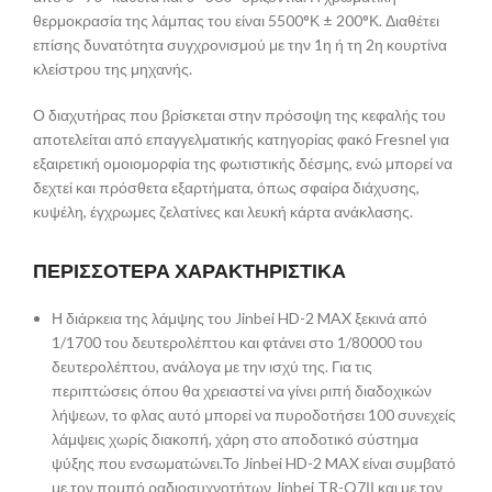
θερμοκρασία της λάμπας του είναι 5500°Κ ± 200°Κ. Διαθέτει
επίσης δυνατότητα συγχρονισμού με την 1η ή τη 2η κουρτίνα
κλείστρου της μηχανής.
Ο διαχυτήρας που βρίσκεται στην πρόσοψη της κεφαλής του
αποτελείται από επαγγελματικής κατηγορίας φακό Fresnel για
εξαιρετική ομοιομορφία της φωτιστικής δέσμης, ενώ μπορεί να
δεχτεί και πρόσθετα εξαρτήματα, όπως σφαίρα διάχυσης,
κυψέλη, έγχρωμες ζελατίνες και λευκή κάρτα ανάκλασης.
ΠΕΡΙΣΣΟΤΕΡΑ ΧΑΡΑΚΤΗΡΙΣΤΙΚΑ
Η διάρκεια της λάμψης του Jinbei HD-2 MAX ξεκινά από
1/1700 του δευτερολέπτου και φτάνει στο 1/80000 του
δευτερολέπτου, ανάλογα με την ισχύ της. Για τις
περιπτώσεις όπου θα χρειαστεί να γίνει ριπή διαδοχικών
λήψεων, το φλας αυτό μπορεί να πυροδοτήσει 100 συνεχείς
λάμψεις χωρίς διακοπή, χάρη στο αποδοτικό σύστημα
ψύξης που ενσωματώνει.Το Jinbei HD-2 MAX είναι συμβατό
με τον πομπό ραδιοσυχνοτήτων Jinbei TR-Q7ΙΙ και με τον