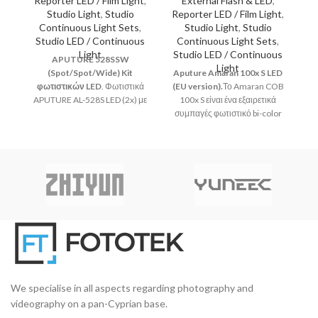
Reporter LED / Film Light
,
External Flash & LED
,
Studio Light
,
Studio
Reporter LED / Film Light
,
R
Continuous Light Sets
,
Studio Light
,
Studio
Studio LED / Continuous
Continuous Light Sets
,
Light
Studio LED / Continuous
S
APUTURE 528SSW
Light
(Spot/Spot/Wide) Kit
Aputure Amaran 100x S LED
Ap
φωτιστικών LED
. Φωτιστικά
(EU version).
Το Amaran COB
A
APUTURE AL-528S LED (2x) με
100x S είναι ένα εξαιρετικά
π
υψηλό δείκτη χρωματικής
συμπαγές φωτιστικό bi-color
απόδοσης (Ra>95). Με τις
LED σημειακής πηγής ισχύος
σ
λυχνίες CRI πλήρως
100W με επανασχεδιασμένο
αναβαθμισμένες από CRI88 σε
chipset για αυξημένη ποιότητα
πρ
CRI (95+), το AL-528 παράγει
χρώματος και φασματική
(
χρωματικά πιστό και φυσικό
αναπαραγωγή, με
αποτέλεσμα
ενσωματωμένα χειριστήρια και
την πλήρη ευελιξία χρήσης
εξαρτημάτων που προσφέρει η
μοντούρα Bowens.
We specialise in all aspects regarding photography and
videography on a pan-Cyprian base.