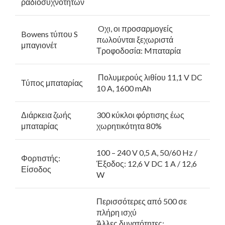
ραδιοσυχνοτήτων
Oχι, οι προσαρμογείς
Bowens τύπου S
πωλούνται ξεχωριστά
μπαγιονέτ
Τροφοδοσία: Mπαταρία
Πολυμερούς λιθίου 11,1 V DC
Τύπος μπαταρίας
10 A, 1600 mAh
Διάρκεια ζωής
300 κύκλοι φόρτισης έως
μπαταρίας
χωρητικότητα 80%
100 – 240 V 0,5 A, 50/60 Hz /
Φορτιστής:
Έξοδος: 12,6 V DC 1 A / 12,6
Είσοδος
W
Περισσότερες από 500 σε
πλήρη ισχύ
Άλλες δυνατότητες: