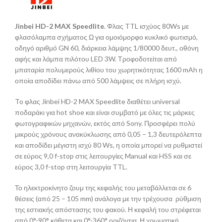
Jinbei HD-2 MAX Speedlite
. Φλας TTL ισχύος 80Ws με
φλασόλαμπα σχήματος Ω για ομοιόμορφο κυκλικό φωτισμό,
οδηγό αριθμό GN 60, διάρκεια λάμψης 1/80000 δευτ., οθόνη
αφής και λάμπα πιλότου LED 3W. Τροφοδοτείται από
μπαταρία πολυμερούς λιθίου του χωρητικότητας 1600 mAh η
οποία αποδίδει πάνω από 500 λάμψεις σε πλήρη ισχύ.
To φλας Jinbei HD-2 MAX Speedlite διαθέτει universal
ποδαράκι για hot shoe και είναι συμβατό με όλες τις μάρκες
φωτογραφικών μηχανών, εκτός από Sony. Προσφέρει πολύ
μικρούς χρόνους ανακύκλωσης από 0,05 – 1,3 δευτερόλεπτα
και αποδίδει μέγιστη ισχύ 80 Ws, η οποία μπορεί να ρυθμιστεί
σε εύρος 9,0 f-stop στις λειτουργίες Manual και HSS και σε
εύρος 3,0 f-stop στη λειτουργία TTL.
Το ηλεκτροκίνητο ζουμ της κεφαλής του μεταβάλλεται σε 6
θέσεις (από 25 – 105 mm) ανάλογα με την τρέχουσα ρύθμιση
της εστιακής απόστασης του φακού. Η κεφαλή του στρέφεται
από 0°-90° κάθετα και 0°-360° οριζόντια. Η χρωματική