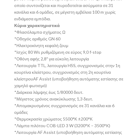
οποίο συντονίζεται και πυροδοτείται ασύρματα σε 31
κανάλια και 6 ομάδες, σε μέγιστη εμβέλεια 100 m χωρίς
ενδιάμεσα εμπόδια.
Κύρια χαρακτηριστικά
*Φλασόλαμπα σχήματος Ω
*Οδηγός αριθμός GN 60
*Ηλεκτροκίνητη κεφαλή ζουμ
*Ισχύς 80 Ws ρυθμιζόμενη σε εύρος 9,0 f-stop
*Οθόνη αφής 2,8″ για εύκολη λειτουργία
*Λειτουργία TTL, λειτουργία HSS, συγχρονισμός στην 1η
κουρτίνα κλείστρου, συγχρονισμός στη 2η κουρτίνα
κλείστρουAF Assist (υποβοήθηση αυτόματης εστίασης σε
χαμηλό φωτισμό)
*Διάρκεια λάμψης έως 1/80000 δευτ.
*Μέγιστος χρόνος ανακύκλωσης 1,3 δευτ.
*Απομακρυσμένος συγχρονισμός σε 31 κανάλια και 6
ομάδες
*Θερμοκρασία χρώματος 5500°Κ ±200°Κ
*Λάμπα πιλότου COB-LED 3 W (3200°K – 3500°K)
*Λειτουργία AF Assist (υποβοήθηση αυτόματης εστίασης