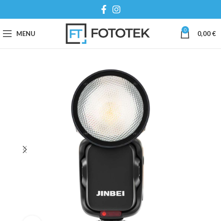
0
MENU
0,00
€