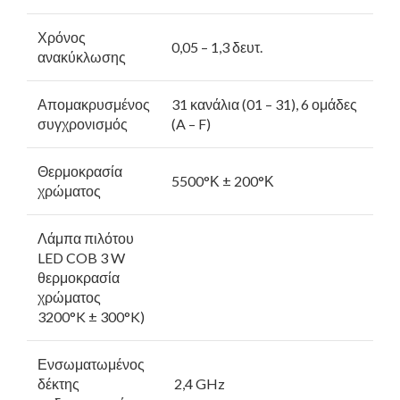
Χρόνος
0,05 – 1,3 δευτ.
ανακύκλωσης
Απομακρυσμένος
31 κανάλια (01 – 31), 6 ομάδες
συγχρονισμός
(A – F)
Θερμοκρασία
5500°Κ ± 200°Κ
χρώματος
Λάμπα πιλότου
LED COB 3 W
θερμοκρασία
χρώματος
3200°K ± 300°K)
Ενσωματωμένος
δέκτης
2,4 GHz