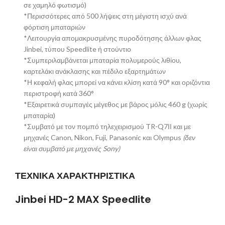
σε χαμηλό φωτισμό)
*Περισσότερες από 500 λήψεις στη μέγιστη ισχύ ανά
φόρτιση μπαταριών
*Λειτουργία απομακρυσμένης πυροδότησης άλλων φλας
Jinbei, τύπου Speedlite ή στούντιο
*Συμπεριλαμβάνεται μπαταρία πολυμερούς λιθίου,
καρτελάκι ανάκλασης και πέδιλο εξαρτημάτων
*Η κεφαλή φλας μπορεί να κάνει κλίση κατά 90° και οριζόντια
περιστροφή κατά 360°
*Εξαιρετικά συμπαγές μέγεθος με βάρος μόλις 460 g (χωρίς
μπαταρία)
*Συμβατό με τον πομπό τηλεχειρισμού TR-Q7ΙΙ και με
μηχανές Canon, Nikon, Fuji, Panasonic και Olympus
(δεν
είναι συμβατό με μηχανές Sony)
ΤΕΧΝΙΚΑ ΧΑΡΑΚΤΗΡΙΣΤΙΚΑ
Jinbei HD-2 MAX Speedlite