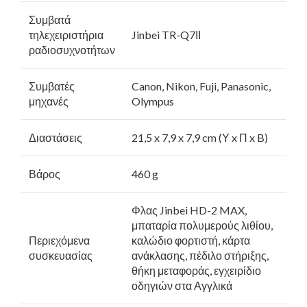
Συμβατά
τηλεχειριστήρια
Jinbei TR-Q7ΙΙ
ραδιοσυχνοτήτων
Συμβατές
Canon, Nikon, Fuji, Panasonic,
μηχανές
Olympus
Διαστάσεις
21,5 x 7,9 x 7,9 cm (Υ x Π x B)
Βάρος
460 g
Φλας Jinbei HD-2 MAX,
μπαταρία πολυμερούς λιθίου,
Περιεχόμενα
καλώδιο φορτιστή, κάρτα
συσκευασίας
ανάκλασης, πέδιλο στήριξης,
θήκη μεταφοράς, εγχειρίδιο
οδηγιών στα Αγγλικά