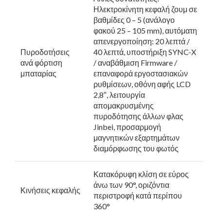
Ηλεκτροκίνητη κεφαλή ζουμ σε
βαθμίδες 0 – 5 (ανάλογο
φακού 25 – 105 mm), αυτόματη
απενεργοποίηση: 20 λεπτά /
Πυροδοτήσεις
40 λεπτά, υποστήριξη SYNC-X
ανά φόρτιση
/ αναβάθμιση Firmware /
μπαταρίας
επαναφορά εργοστασιακών
ρυθμίσεων, οθόνη αφής LCD
2,8″, λειτουργία
απομακρυσμένης
πυροδότησης άλλων φλας
Jinbei, προσαρμογή
μαγνητικών εξαρτημάτων
διαμόρφωσης του φωτός
Κατακόρυφη κλίση σε εύρος
άνω των 90°, οριζόντια
Κινήσεις κεφαλής
περιστροφή κατά περίπου
360°