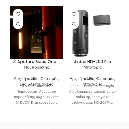
Aputure Sidus One
Jinbei HD-200 Pro
Πομποδέκτης
Μπαταρία
Ci
Αρχική σελίδα, Φωτισμός,
Αρχική σελίδα, Φωτισμός,
Α
Led, Αξεσουάρ Led
Μπαταρίες
Aputure Sidus One
Jinbei HD-200 Pro Μπαταρία.
Πομποδέκτης. Ασύρματος
Ανταλλακτική μπαταρία ιόντων
πομποδέκτης single-universe
λιθίου της Jinbei για το
Ci
DMX/CRMX με τροφοδοσία
στούντιο φλας HD-200 Pro.
τ
από μπαταρία και διασύνδεση
Όταν η μπαταρία αυτή
Sidus Bluetooth. Είναι
συμβατός με συνδέσεις