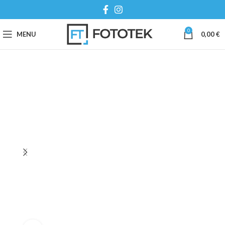
0
MENU
0,00
€