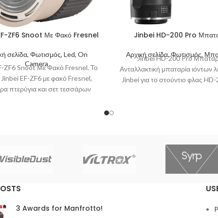
EF-ZF6 Snoot Με Φακό Fresnel
Jinbei HD-200 Pro Μπατ
κή σελίδα, Φωτισμός, Led, On
Αρχική σελίδα, Φωτισμός, Μπα
Jinbei HD-200 Pro Μπαταρ
Camera
EF-ZF6 Snoot Με Φακό Fresnel. Το
Ανταλλακτική μπαταρία ιόντων λι
Jinbei EF-ZF6 με φακό Fresnel,
Jinbei για το στούντιο φλας HD-
ρα πτερύγια και σετ τεσσάρων
Όταν η μπαταρία αυτή
έγχρωμων φίλτρων
POSTS
US
3 Awards for Manfrotto!
P