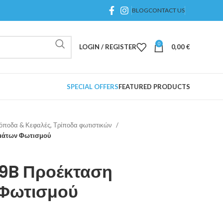
BLOG
CONTACT US
0
LOGIN / REGISTER
0,00
€
SPECIAL OFFERS
FEATURED PRODUCTS
νόποδα & Κεφαλές, Τρίποδα φωτιστικών
γμάτων Φωτισμού
99B Προέκταση
 Φωτισμού