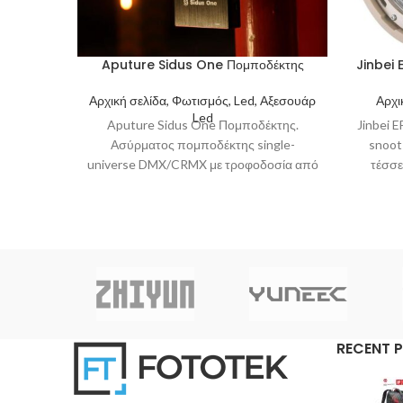
Aputure Sidus One Πομποδέκτης
Jinbei 
Αρχική σελίδα, Φωτισμός, Led, Αξεσουάρ
Αρχι
Led
Aputure Sidus One Πομποδέκτης.
Jinbei 
Ασύρματος πομποδέκτης single-
snoot 
universe DMX/CRMX με τροφοδοσία από
τέσσε
μπαταρία και διασύνδεση Sidus
Bluetooth. Είναι συμβατός με συνδέσεις
RECENT 