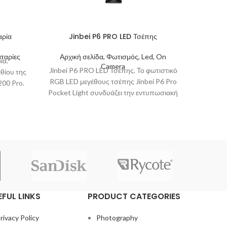
αρία
Jinbei P6 PRO LED Τσέπης
Luucco 
ταρίες
Αρχική σελίδα, Φωτισμός, Led, On
Αρχικ
ία.
Camera
P
Jinbei P6 PRO LED Τσέπης. Το φωτιστικό
Luucco P
θίου της
RGB LED μεγέθους τσέπης Jinbei P6 Pro
ενός α
200 Pro.
Pocket Light συνδυάζει την εντυπωσιακή
2.
ισχύ
φωτο
EFUL LINKS
PRODUCT CATEGORIES
rivacy Policy
Photography