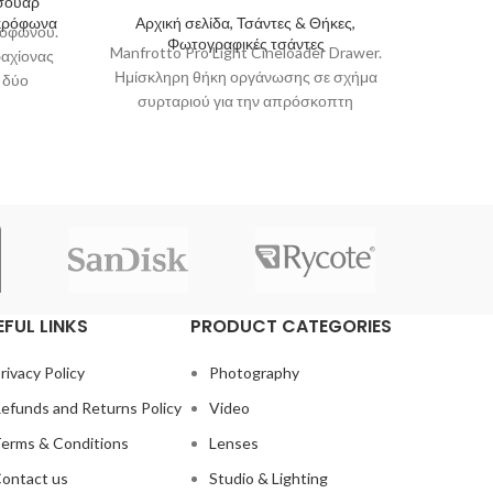
εσουάρ
Αρχι
ικρόφωνα
Αρχική σελίδα, Τσάντες & Θήκες,
οφώνου.
Manfro
Φωτογραφικές τσάντες
Manfrotto Pro Light Cineloader Drawer.
αχίονας
Κά
Ημίσκληρη θήκη οργάνωσης σε σχήμα
 δύο
βιντε
συρταριού για την απρόσκοπτη
ers,
μεγέθ
μεταφορά του εξοπλισμού σας από τον
EFUL LINKS
PRODUCT CATEGORIES
rivacy Policy
Photography
efunds and Returns Policy
Video
erms & Conditions
Lenses
ontact us
Studio & Lighting