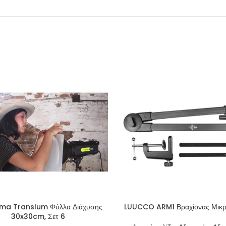
ma Translum Φύλλα Διάχυσης
LUUCCO ARM1 Βραχίονας Μικ
30x30cm, Σετ 6