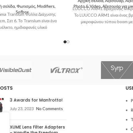
Αρχική σελίδα, Αξεσουάρ, Αξ
ή σελίδα, Φωτισμός, Modifiers,
Photo & Video, Αξεσουάρ για μ
LUUCCO ARM1 Βραχίονας Μικρ
Sofbox
ama Translum Φύλλα Διάχυσης
Το LUUCCO ARM1 είναι ένας βρ
m, Σετ 6. Το Translum είναι ένα
μικροφώνου τύπου boom με
υέλικτο, ημιδιαφανές υλικό
τμήματα, ιδανικός για stream
οπυλενίου σχεδιασμένο για τη
podcasters,
διάχυση του
POSTS
US
3 Awards for Manfrotto!
P
July 23, 2023
No Comments
R
T
XUME Lens Filter Adapters
C
– Handle the Freedom