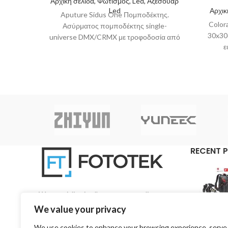
Αρχική σελίδα, Φωτισμός, Led, Αξεσουάρ
Led
Αρχικ
Aputure Sidus One Πομποδέκτης.
Color
Ασύρματος πομποδέκτης single-
30x30c
universe DMX/CRMX με τροφοδοσία από
ε
μπαταρία και διασύνδεση Sidus
πολυπρ
Bluetooth. Είναι συμβατός με συνδέσεις
RECENT 
We specialise in all aspects regarding
photography and videography on a pan-Cyprian
We value your privacy
base.
We use cookies to enhance your browsing experience, serve