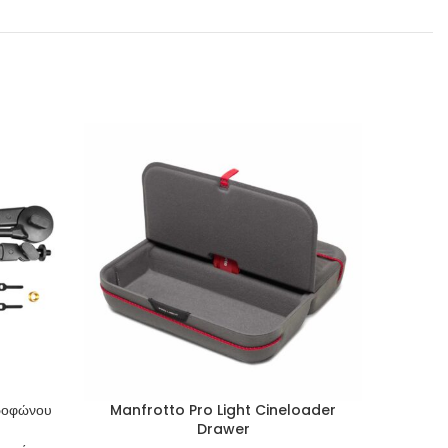
ροφώνου
Manfrotto Pro Light Cineloader
Manfrot
Drawer