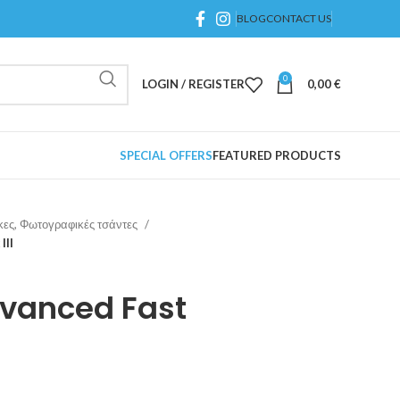
BLOG
CONTACT US
0
LOGIN / REGISTER
0,00
€
SPECIAL OFFERS
FEATURED PRODUCTS
κες, Φωτογραφικές τσάντες
III
dvanced Fast