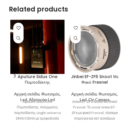
Related products
Aputure Sidus One
Jinbei EF-ZF6 Snoot Με
Πομποδέκτης
Φακό Fresnel
Αρχική σελίδα, Φωτισμός,
Αρχική σελίδα, Φωτισμός,
Α
Led, Αξεσουάρ Led
Led, On Camera
Α
Aputure Sidus One
Jinbei EF-ZF6 Snoot Με Φακό
Πομποδέκτης. Ασύρματος
Fresnel. Το snoot Jinbei EF-
πομποδέκτης single-universe
ZF6 με φακό Fresnel, τέσσερα
DMX/CRMX με τροφοδοσία
πτερύγια και σετ τεσσάρων
από μπαταρία και διασύνδεση
έγχρωμων φίλτρων
Sidus Bluetooth. Είναι