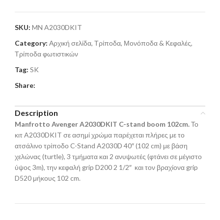
SKU:
MN A2030DKIT
Category:
Αρχική σελίδα, Τρίποδα, Μονόποδα & Κεφαλές,
Τρίποδα φωτιστικών
Tag:
SK
Share:
Description
Manfrotto Avenger A2030DKIT C-stand boom 102cm.
Το
κιτ A2030DKIT σε ασημί χρώμα παρέχεται πλήρες με το
ατσάλινο τρίποδο C-Stand A2030D 40″ (102 cm) με βάση
χελώνας (turtle), 3 τμήματα και 2 ανυψωτές (φτάνει σε μέγιστο
ύψος 3m), την κεφαλή grip D200 2 1/2″ και τον βραχίονα grip
D520 μήκους 102 cm.