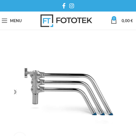
0
MENU
0,00
€