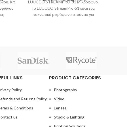
ώνου. Κιτ
LUUCCO STREAMPRO-S1 Μικρόφωνο.
Manfrott
ροφώνου
Το LUUCCO StreamPro-S1 είναι ένα
μεσαί
ες
πυκνωτικό μικρόφωνο στούντιο για
εξοπλισ
κευές
επαγγελματικής ποιότητας ηχητική
εγγραφή. Το καρδιοειδές πολικό μοτίβο
και
EFUL LINKS
PRODUCT CATEGORIES
rivacy Policy
Photography
efunds and Returns Policy
Video
erms & Conditions
Lenses
ontact us
Studio & Lighting
Printing Solutions