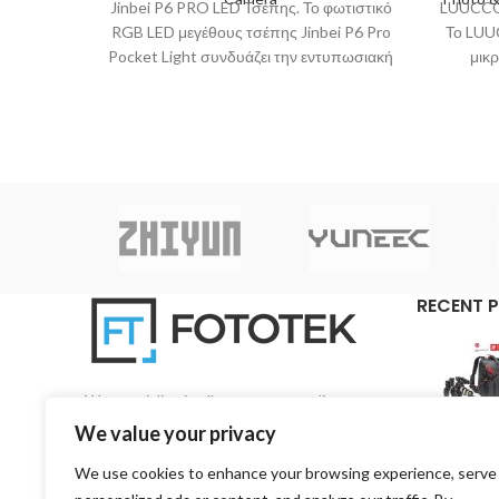
Jinbei P6 PRO LED Τσέπης. Το φωτιστικό
LUUCCO
RGB LED μεγέθους τσέπης Jinbei P6 Pro
Το LUU
Pocket Light συνδυάζει την εντυπωσιακή
μικ
ισχύ
τμήμ
RECENT 
We specialise in all aspects regarding
photography and videography on a pan-Cyprian
We value your privacy
base.
We use cookies to enhance your browsing experience, serve
3, 1st Road, 4157 Kato Polemidia, Limassol,