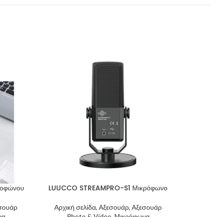
ροφώνου
LUUCCO STREAMPRO-S1 Μικρόφωνο
Manfrot
εσουάρ
Αρχική σελίδα, Αξεσουάρ, Αξεσουάρ
να
Photo & Video, Μικρόφωνα
Αρχι