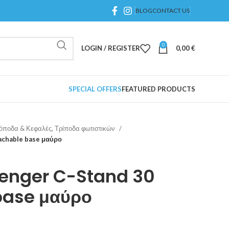
BLOG
CONTACT US
0
LOGIN / REGISTER
0,00
€
SPECIAL OFFERS
FEATURED PRODUCTS
νόποδα & Κεφαλές, Τρίποδα φωτιστικών
achable base μαύρο
venger C-Stand 30
base μαύρο