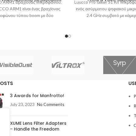
 ARM1 Βραχίονας Μικροφώνου.
Luucco ProTalker S1 Κιτ Μικροφ
CCO ARM1 είναι ένας βραχίονας
ενός ασύρματου ψηφιακού μικ
ροφώνου τύπου boom με δύο
2.4 GHz συμβατό με κάμερ
ατα, ιδανικός για streamers,
φωτογραφίας και video, συσ
podcasters,
εγγραφής
POSTS
US
3 Awards for Manfrotto!
P
July 23, 2023
No Comments
R
T
XUME Lens Filter Adapters
C
– Handle the Freedom