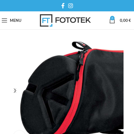
0
MENU
0,00
€