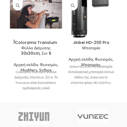
Colorama Translum
Jinbei HD-200 Pro
Φύλλα Διάχυσης
Μπαταρία
30x30cm, Σετ 6
Αρχική σελίδα, Φωτισμός,
Α
Αρχική σελίδα, Φωτισμός,
Μπαταρίες
Α
Jinbei HD-200 Pro Μπαταρία.
Modifiers, Sofbox
Colorama Translum Φύλλα
Ανταλλακτική μπαταρία ιόντων
Διάχυσης 30x30cm, Σετ 6. Το
λιθίου της Jinbei για το
Translum είναι ένα ευέλικτο,
στούντιο φλας HD-200 Pro.
ημιδιαφανές υλικό
Όταν η μπαταρία αυτή
πολυπροπυλενίου
σχεδιασμένο για τη διάχυση
του