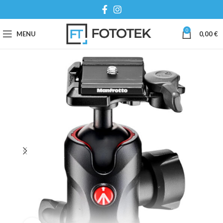
0
MENU
0,00
€