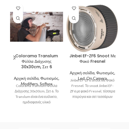
Colorama Translum
Jinbei EF-ZF6 Snoot Με
Φύλλα Διάχυσης
Φακό Fresnel
30x30cm, Σετ 6
Αρχική σελίδα, Φωτισμός,
Α
Αρχική σελίδα, Φωτισμός,
Led, On Camera
Jinbei EF-ZF6 Snoot Με Φακό
J
Modifiers, Sofbox
Colorama Translum Φύλλα
Fresnel. Το snoot Jinbei EF-
Αν
Διάχυσης 30x30cm, Σετ 6. Το
ZF6 με φακό Fresnel, τέσσερα
Translum είναι ένα ευέλικτο,
πτερύγια και σετ τεσσάρων
ημιδιαφανές υλικό
έγχρωμων φίλτρων
πολυπροπυλενίου
σχεδιασμένο για τη διάχυση
του