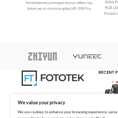
Jinbei 
Ανταλλακτική μπαταρία ιόντων λιθίου της
RGB LED
Jinbei για το στούντιο φλας HD-200 Pro.
Pocket 
Όταν η μπαταρία αυτή
RECENT 
We specialise in all aspects regarding
photography and videography on a pan-Cyprian
We value your privacy
base.
We use cookies to enhance your browsing experience, serve
3, 1st Road, 4157 Kato Polemidia, Limassol,