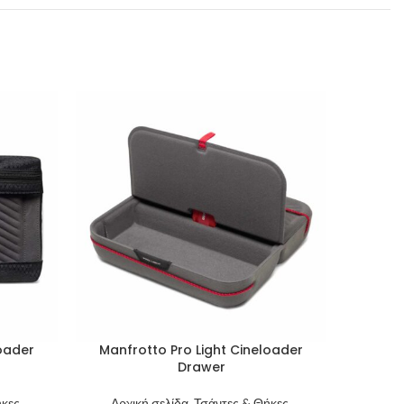
loader
Manfrotto Pro Light Cineloader
Manfrot
Drawer
Αρχι
κες,
Αρχική σελίδα, Τσάντες & Θήκες,