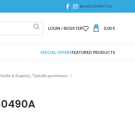
BLOG
CONTACT US
0
LOGIN / REGISTER
0,00
€
SPECIAL OFFERS
FEATURED PRODUCTS
νόποδα & Κεφαλές, Τρίποδα φωτιστικών
S0490A