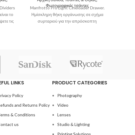
Manfro
Φωτογραφικές τσάντες
Dividers
Manfrotto Pro Light Cineloader Drawer.
Κά
είναι το
Ημίσκληρη θήκη οργάνωσης σε σχήμα
βιντε
ψετε τις
συρταριού για την απρόσκοπτη
μεγέθ
μεταφορά του εξοπλισμού σας από τον
EFUL LINKS
PRODUCT CATEGORIES
rivacy Policy
Photography
efunds and Returns Policy
Video
erms & Conditions
Lenses
ontact us
Studio & Lighting
Printing Solutions