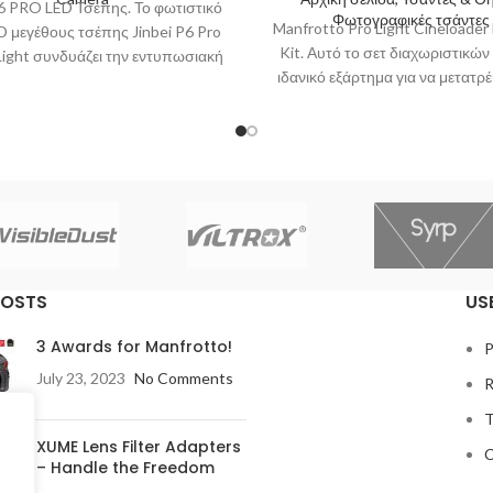
P6 PRO LED Τσέπης. Το φωτιστικό
Φωτογραφικές τσάντες
Manfrotto Pro Light Cineloader 
 μεγέθους τσέπης Jinbei P6 Pro
Kit. Αυτό το σετ διαχωριστικών 
Light συνδυάζει την εντυπωσιακή
ιδανικό εξάρτημα για να μετατρέ
ισχύ
τσάντες Manfrotto
POSTS
US
3 Awards for Manfrotto!
P
July 23, 2023
No Comments
R
T
XUME Lens Filter Adapters
C
– Handle the Freedom