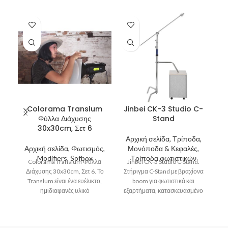
Colorama Translum
Jinbei CK-3 Studio C-
Φύλλα Διάχυσης
Stand
30x30cm, Σετ 6
Αρχική σελίδα, Τρίποδα,
Α
Αρχική σελίδα, Φωτισμός,
Μονόποδα & Κεφαλές,
J
Modifiers, Sofbox
Τρίποδα φωτιστικών
Colorama Translum Φύλλα
Jinbei CK-3 Studio C-Stand.
φ
Διάχυσης 30x30cm, Σετ 6. Το
Στήριγμα C-Stand με βραχίονα
τ
Translum είναι ένα ευέλικτο,
boom για φωτιστικά και
ημιδιαφανές υλικό
εξαρτήματα, κατασκευασμένο
πολυπροπυλενίου
από ανοξείδωτο ατσάλι με
σχεδιασμένο για τη διάχυση
δυνατότητα στήριξης
του