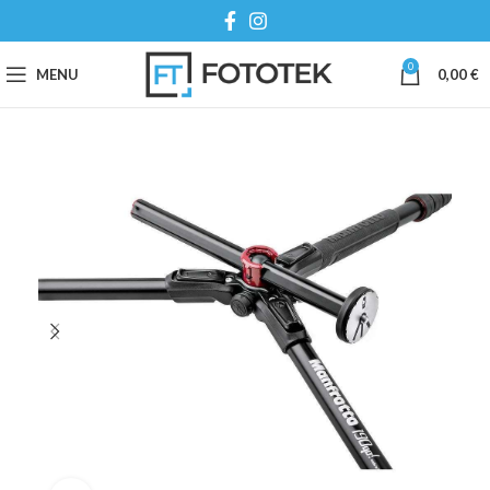
0
MENU
0,00
€