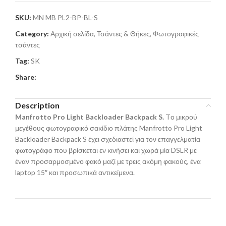
SKU:
MN MB PL2-BP-BL-S
Category:
Αρχική σελίδα, Τσάντες & Θήκες, Φωτογραφικές
τσάντες
Tag:
SK
Share:
Description
Manfrotto
Pro
Light
Backloader
Backpack
S.
Tο μικρού
μεγέθους φωτογραφικό σακίδιο πλάτης Manfrotto Pro Light
Backloader Backpack S έχει σχεδιαστεί για τον επαγγελματία
φωτογράφο που βρίσκεται εν κινήσει και χωρά μία DSLR με
έναν προσαρμοσμένο φακό μαζί με τρεις ακόμη φακούς, ένα
laptop 15″ και προσωπικά αντικείμενα.