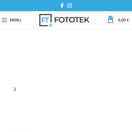
0
MENU
0,00
€