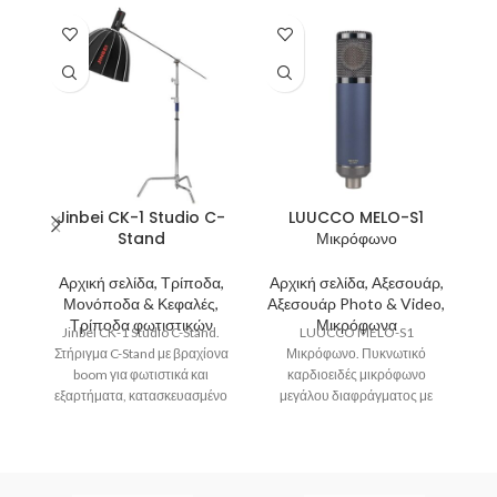
Jinbei CK-1 Studio C-
LUUCCO MELO-S1
Stand
Μικρόφωνο
Αρχική σελίδα, Τρίποδα,
Αρχική σελίδα, Αξεσουάρ,
Α
Μονόποδα & Κεφαλές,
Αξεσουάρ Photo & Video,
Α
Τρίποδα φωτιστικών
Μικρόφωνα
Jinbei CK-1 Studio C-Stand.
LUUCCO MELO-S1
Στήριγμα C-Stand με βραχίονα
Μικρόφωνο. Πυκνωτικό
boom για φωτιστικά και
καρδιοειδές μικρόφωνο
εξαρτήματα, κατασκευασμένο
μεγάλου διαφράγματος με
μι
από ανοξείδωτο ατσάλι με
παρεχόμενo καλώδιο XLR
μ
δυνατότητα στήριξης
αντικραδασμική βάση.