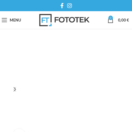
0
MENU
0,00
€