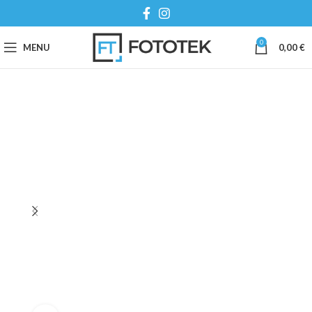
0
MENU
0,00
€