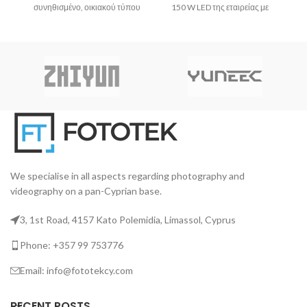
συνηθισμένο, οικιακού τύπου
150 W LED της εταιρείας με
L
βιδωτό ντουί E26 / 27, είναι
σημειακή φωτιστική πηγή και
2
εύκολο να παραβλέψουμε την
μοντούρα Bowens που
ch
πληθώρα των δυνατοτήτων
προορίζεται για ανεξάρτητους
που μπορεί να προσφέρει ο
(indie) δημιουργούς ταινιών
λαμπτήρας Aputure Accent
και καλλιτέχνες.
εν
B7C LED RGBWW.
εξ
We specialise in all aspects regarding photography and
videography on a pan-Cyprian base.
3, 1st Road, 4157 Kato Polemidia, Limassol, Cyprus
Phone: +357 99 753776
Email: info@fototekcy.com
RECENT POSTS