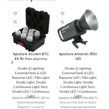
Aputure Accent B7C
Aputure Amaran 150c
A
Kit 8x θήκη φόρτισης
LED
Studio & Lighting
,
Studio & Lighting
,
External Flash & LED
,
External Flash & LED
,
Reporter LED / Film Light
,
Reporter LED / Film Light
,
R
Studio Light
,
Studio
Studio Light
,
Studio
Continuous Light Sets
,
Continuous Light Sets
,
Studio LED / Continuous
Studio LED / Continuous
S
Light
Light
Aputure Accent B7C.
Με την
Aputure Amaran 150c LED.
Το
A
παραπλανητικά μικρή
Amaran 150c είναι το πρώτο
(E
διάμετρο 7 cm και το
πλήρως έγχρωμο φωτιστικό
S