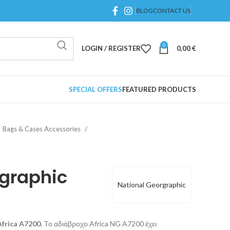
BLOG
CONTACT US
0
LOGIN / REGISTER
0,00
€
SPECIAL OFFERS
FEATURED PRODUCTS
Bags & Cases Accessories
ographic
National Georgraphic
frica A7200.
To αδιάβροχο Africa NG A7200 έχει