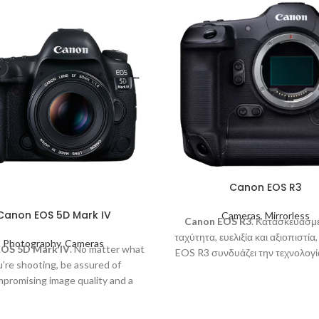
Canon EOS R3
Canon EOS 5D Mark IV
Cameras
,
Mirrorless
Canon EOS R3
. Κατασκευασμέ
ταχύτητα, ευελιξία και αξιοπιστία
Photography
,
Cameras
OS 5D Mark IV
. No matter what
EOS R3 συνδυάζει την τεχνολογί
’re shooting, be assured of
σύστημα EOS R χωρίς καθρέφτ
promising image quality and a
στιβαρότητα και την απόδοση
ghly professional performance.
περιμένατε από μια κορυφαία
Περιστρέφεται γύρω από ένα