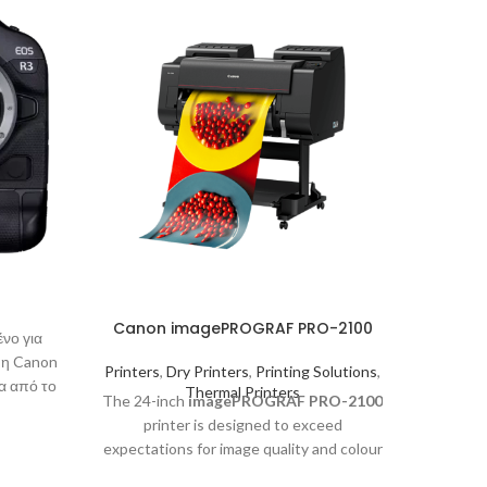
Canon imagePROGRAF PRO-2100
νο για
, η Canon
Printers
,
Dry Printers
,
Printing Solutions
,
Το APU
α από το
Thermal Printers
The 24-inch
imagePROGRAF PRO-2100
παγκοσ
η με τη
printer is designed to exceed
ρύθμ
 που θα
expectations for image quality and colour
ευαισθη
 DSLR.
consistency in a large format printer. The
κάνει ν
ν νέο