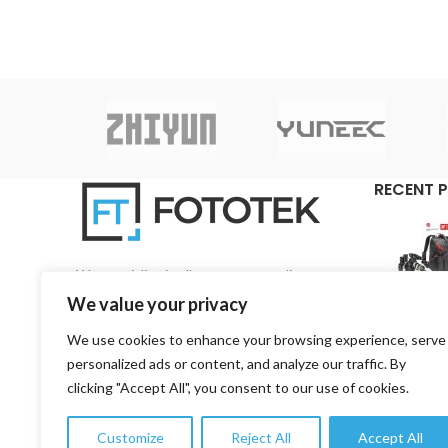
κατασκευασμένη από ελαφρύ, υψηλής
ποιότητας μαγνήσιο.
RECENT 
We specialise in all aspects regarding
photography and videography on a pan-Cyprian
We value your privacy
base.
We use cookies to enhance your browsing experience, serve
3, 1st Road, 4157 Kato Polemidia, Limassol,
personalized ads or content, and analyze our traffic. By
Cyprus
clicking "Accept All", you consent to our use of cookies.
Phone: +357 99 753776
Customize
Reject All
Accept All