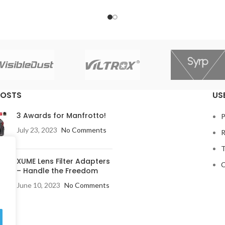
στοιβαγμένο αισθητήρα πλή
κάδρου, ενημερωμένη απόδοση
εκλεπτυσμένη σχεδίαση αμαξώμ
EOS R3 είναι η πρώτη κάμερα τη
3 μετά την ταινία
POSTS
US
3 Awards for Manfrotto!
P
July 23, 2023
No Comments
R
T
XUME Lens Filter Adapters
C
– Handle the Freedom
June 10, 2023
No Comments