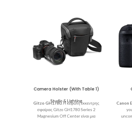
Camera Holster (With Table 1)
Studio & Lighting
Gitzo GH1780.
Η κεφαλή έκκεντρης
Canon E
σφαίρας Gitzo GH1780 Series 2
you
Magnesium Off Center είναι μια
uncom
εξαιρετικά ομαλή, επαγγελματικής
thorou
κατηγορίας κεφαλή τριπόδου,