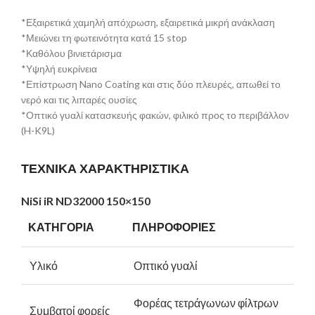
*Εξαιρετικά χαμηλή απόχρωση, εξαιρετικά μικρή ανάκλαση
*Μειώνει τη φωτεινότητα κατά 15 stop
*Καθόλου βινιετάρισμα
*Υψηλή ευκρίνεια
*Επίστρωση Nano Coating και στις δύο πλευρές, απωθεί το
νερό και τις λιπαρές ουσίες
*Οπτικό γυαλί κατασκευής φακών, φιλικό προς το περιβάλλον
(H-K9L)
ΤΕΧΝΙΚΑ ΧΑΡΑΚΤΗΡΙΣΤΙΚΑ
N
iS
i iR ND32000 150×150
ΚΑΤΗΓΟΡΙΑ
ΠΛΗΡΟΦΟΡΙΕΣ
Υλικό
Οπτικό γυαλί
Φορέας τετράγωνων φίλτρων
Συμβατοί φορείς