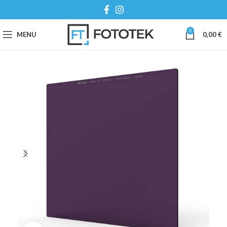
0
MENU
0,00
€