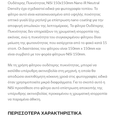
Ουδέτερης Πυκνότητας NiSi 150x150mm Nano iR Neutral
Density έχει σχεδιαστεί ειδικά για φωτογραφία τοπίου. Το
φίλτρο αυτό είναι κατασκευασμένο από υψηλής ποιότητας
οπτικό γυαλί (όχι ρητίνη) με επίστρωση nano coating για την
αποφυγή απωλειών της λεπτομέρειας. Τα φίλτρα Ουδέτερης
Πυκνότητας δεν επηρεάζουν τη χρωματική ισορροπία της
εικόνας, ενώ η πυκνότητα του συγκεκριμένου φίλτρου δίνει
μείωση της φωτεινότητας που εισέρχεται από το φακό κατά 15
στοπ. Οι διαστάσεις του φίλτρου είναι 150mm x 150mm και
είναι συμβατό με τον φορέα φίλτρων NiSi 150mm.
Με τη χρήση φίλτρου ουδέτερης πυκνότητας, μπορεί να
εισέλθει υπέρυθρη ακτινοβολία στη μηχανή, η οποία θα
αποδώσει ανεπιθύμητη κόκκινη χροιά στις φωτογραφίες ειδικά
όταν χρησιμοποιείτε μικρά διαφράγματα. Για το σκοπό αυτό η
NiSi προσέθεσε στο φίλτρο αυτό επίστρωση αποκοπής της
υπέρυθρης ακτινοβολίας προκειμένου η χρωματική ισορροπία
να παραμένει άθικτη.
ΠΕΡΙΣΣΟΤΕΡΑ ΧΑΡΑΚΤΗΡΙΣΤΙΚΑ