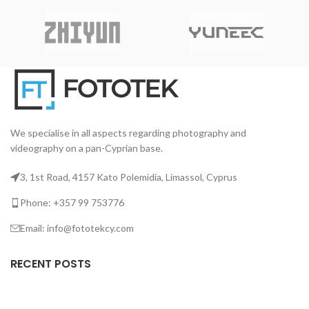
ακρίβεια κίνησης αλλά και
ελαφρύ, υψηλής ποιότητας
ε
ασφαλές κλείδωμα.
μαγνήσιο.
ε
We specialise in all aspects regarding photography and
videography on a pan-Cyprian base.
3, 1st Road, 4157 Kato Polemidia, Limassol, Cyprus
Phone: +357 99 753776
Email: info@fototekcy.com
RECENT POSTS