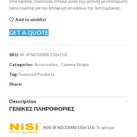
από υψηλής ποιότητας οπτικό γυαλί (όχι ρητίνη) με επίστρωση
nano coating για την αποφυγή απωλειών της λεπτομέρειας.
Add to wishlist
GET A QUOTE
SKU:
NI IR ND32000 150x150
Categories:
Accessories
,
Camera Straps
Tag:
Featured Products
Share:
Description
ΓΕΝΙΚΕΣ ΠΛΗΡΟΦΟΡΙΕΣ
N
iS
i iR ND
32000 150×150.
Το φίλτρο