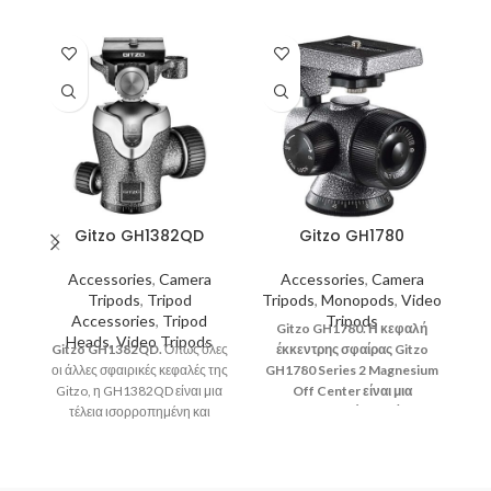
Gitzo GH1382QD
Gitzo GH1780
Accessories
,
Camera
Accessories
,
Camera
Tripods
,
Tripod
Tripods
,
Monopods
,
Video
Accessories
,
Tripod
Tripods
Gitzo GH1780. Η κεφαλή
Heads
,
Video Tripods
Gitzo GH1382QD.
Όπως όλες
έκκεντρης σφαίρας Gitzo
οι άλλες σφαιρικές κεφαλές της
GH1780 Series 2 Magnesium
G
Gitzo, η GH1382QD είναι μια
Off Center είναι μια
τέλεια ισορροπημένη και
εξαιρετικά ομαλή,
ευέλικτη κεφαλή τριπόδου,
επαγγελματικής κατηγορίας
σχεδιασμένη για να προσφέρει
κεφαλή τριπόδου,
τ
απόλυτη ομαλότητα και
κατασκευασμένη από