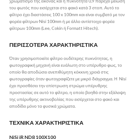
χρωματισμό της εικόνας και η πυκνότητα 0,9 παρέχει μείωση
του φωτός που εισέρχεται στο φακό κατά 3 στοπ. Αυτό το
φίλτρο έχει διαστάσεις 100 x 100mm και είναι συμβατό με τον
φορέα φίλτρων Nisi 100mm ή με άλλο αντίστοιχο φορέα
φίλτρων 100mm (Lee, Cokin ή Formatt Hitech).
ΠΕΡΙΣΣΟΤΕΡΑ ΧΑΡΑΚΤΗΡΙΣΤΙΚΑ
Όταν χρησιμοποιείτε φίλτρο ουδέτερης πυκνότητας, η
φωτογραφική μηχανή είναι ευάλωτη στο υπέρυθρο φως, το
οποίο θα αποδώσει ανεπιθύμητη κόκκινη χροιά στις
φωτογραφίες όταν φωτογραφίζετε με μικρό διάγραγμα. Η Nisi
έχει προσθέσει την επίστρωση στρώμα υπέρυθρης
προστασίας σε αυτό το φίλτρο, η οποίο βοηθά στην εξάλειψη
της υπέρυθρης ακτινοβολίας που εισέρχεται στο φακό και
αποδίδει μόνο τα φυσικά χρώματα.
ΤΕΧΝΙΚΑ ΧΑΡΑΚΤΗΡΙΣΤΙΚΑ
N
iS
i iR ND8 100X100