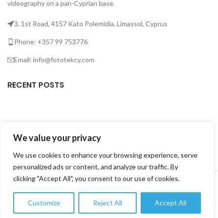
videography on a pan-Cyprian base.
3, 1st Road, 4157 Kato Polemidia, Limassol, Cyprus
Phone: +357 99 753776
Email: info@fototekcy.com
RECENT POSTS
USEFUL LINKS
We value your privacy
PRODUCT CATEGORIES
We use cookies to enhance your browsing experience, serve
personalized ads or content, and analyze our traffic. By
FOTOTEK
2026 CREATED BY
DIGITAL MARKETING CITY
.
clicking "Accept All", you consent to our use of cookies.
Customize
Reject All
Accept All
0
Shop
Wishlist
Cart
My account