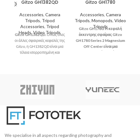
Gitzo GH1382QD
Gitzo GH1780
Accessories
,
Camera
Accessories
,
Camera
Tripods
,
Tripod
Tripods
,
Monopods
,
Video
Accessories
,
Tripod
Tripods
Gitzo GH1780. Η κεφαλή
Heads
,
Video Tripods
Gitzo GH1382QD.
Όπως όλες
έκκεντρης σφαίρας Gitzo
οι άλλες σφαιρικές κεφαλές της
GH1780 Series 2 Magnesium
G
Gitzo, η GH1382QD είναι μια
Off Center είναι μια
τέλεια ισορροπημένη και
εξαιρετικά ομαλή,
ευέλικτη κεφαλή τριπόδου,
επαγγελματικής κατηγορίας
σχεδιασμένη για να προσφέρει
κεφαλή τριπόδου,
τ
απόλυτη ομαλότητα και
κατασκευασμένη από
ακρίβεια κίνησης αλλά και
ελαφρύ, υψηλής ποιότητας
ε
ασφαλές κλείδωμα.
μαγνήσιο.
ε
We specialise in all aspects regarding photography and