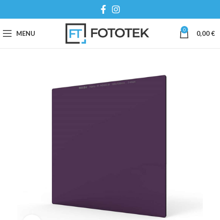
0
MENU
0,00
€