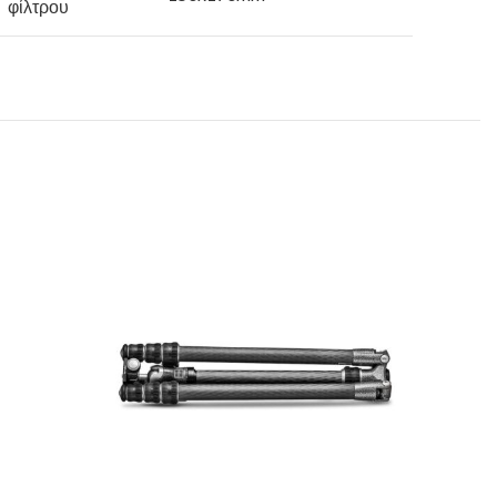
φίλτρου