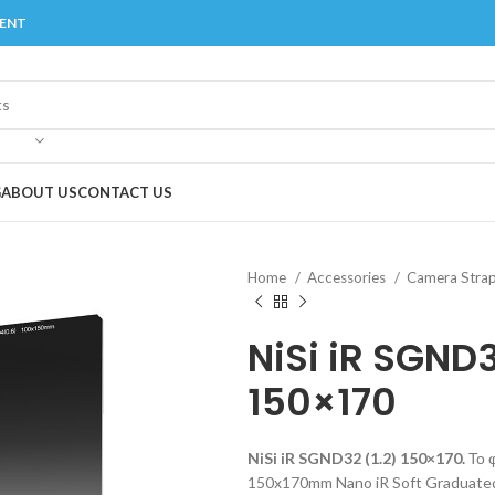
MENT
G
ABOUT US
CONTACT US
Home
Accessories
Camera Stra
NiSi iR SGND3
150×170
NiSi iR SGND32 (1.2) 150×170.
Το 
150x170mm Nano iR Soft Graduated N