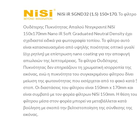
NiSi iR SGND32 (1.5) 150×170.
Το φίλτρο
Ουδέτερης Πυκνότητας Απαλού Ντεγκραντέ NiSi
150x170mm Nano iR Soft Graduated Neutral Density έχει
σχεδιαστεί ειδικά για φωτογραφία τοπίου. Το φίλτρο αυτό
είναι κατασκευασμένο από υψηλής ποιότητας οπτικό γυαλί
(όχι ρητίνη) με επίστρωση nano coating για την αποφυγή
απωλειών της λεπτομέρειας. Τα φίλτρα Ουδέτερης
Πυκνότητας δεν επηρεάζουν τη χρωματική ισορροπία της
εικόνας, ενώ η πυκνότητα του συγκεκριμένου φίλτρου δίνει
μείωση της φωτεινότητας που εισέρχεται από το φακό κατά 
στοπ. Οι διαστάσεις του φίλτρου είναι 150mm x 170mm και
είναι συμβατό με τον φορέα φίλτρων NiSi 150mm. Η θέση το
φίλτρου μέσα στον φορέα μπορεί να μεταβάλλεται κατά
βούληση με σκοπό την βελτιστοποίηση της σύνθεσης της
εικόνας.