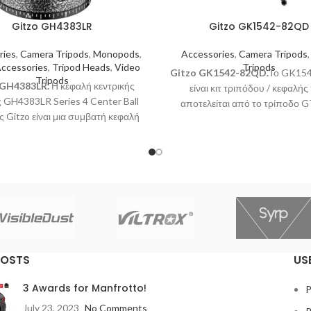
Gitzo GH4383LR
Gitzo GK1542-82QD
ries
,
Camera Tripods
,
Monopods
,
Accessories
,
Camera Tripods
Accessories
,
Tripod Heads
,
Video
Tripods
Gitzo GK1542-82QD.
Το GK15
Tripods
 GH4383LR.
Η κεφαλή κεντρικής
είναι κιτ τριπόδου / κεφαλής
 GH4383LR Series 4 Center Ball
αποτελείται από το τρίποδο 
ς Gitzo είναι μια συμβατή κεφαλή
Mountaineer και την κεφαλή κε
ς τύπου Arca κατάλληλη για τα
σφαίρας GH1382QD. Συνιστάτ
 Systematic 3, 4 και 5, σηκώνει
DSLR με φακούς 135mm (μέχρι 
 ωφέλιμο φορτίο 30 kg, διαθέτει
200mm).
άρτητη ασφάλεια panning για
οφή κατά 360° και ύψος 12,5 cm
.
POSTS
US
3 Awards for Manfrotto!
P
July 23, 2023
No Comments