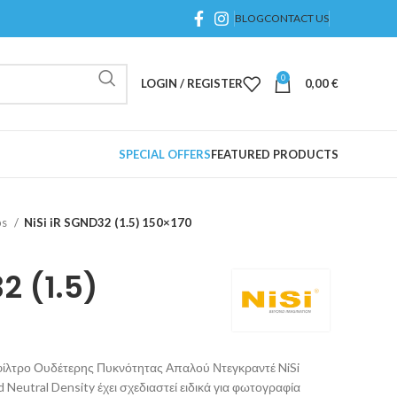
BLOG
CONTACT US
0
LOGIN / REGISTER
0,00
€
SPECIAL OFFERS
FEATURED PRODUCTS
ps
NiSi iR SGND32 (1.5) 150×170
2 (1.5)
φίλτρο Ουδέτερης Πυκνότητας Απαλού Ντεγκραντέ NiSi
eutral Density έχει σχεδιαστεί ειδικά για φωτογραφία