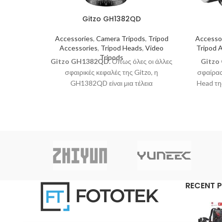
Gitzo GH1382QD
Accessories
,
Camera Tripods
,
Tripod
Accesso
Accessories
,
Tripod Heads
,
Video
Tripod 
Tripods
Gitzo GH1382QD.
Όπως όλες οι άλλες
Gitzo
σφαιρικές κεφαλές της Gitzo, η
σφαίρας
GH1382QD είναι μια τέλεια
Head τη
ισορροπημένη και ευέλικτη κεφαλή
σφαίρα
τριπόδου, σχεδιασμένη για να προσφέρει
τρίποδα
απόλυτη ομαλότητα και ακρίβεια κίνησης
μέγιστο
αλλά και ασφαλές κλείδωμα.
ανεξ
περιστρ
RECENT 