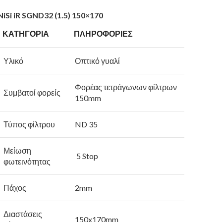
N
iS
i
iR SGND32 (1.5) 150×170
ΚΑΤΗΓΟΡΙΑ
ΠΛΗΡΟΦΟΡΙΕΣ
Υλικό
Οπτικό γυαλί
Φορέας τετράγωνων φίλτρων
Συμβατοί φορείς
150mm
Τύπος φίλτρου
ND 35
Μείωση
5 Stop
φωτεινότητας
Πάχος
2mm
Διαστάσεις
150x170mm