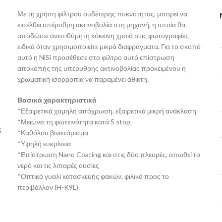
Με τη χρήση φίλτρου ουδέτερης πυκνότητας, μπορεί να
εισέλθει υπέρυθρη ακτινοβολία στη μηχανή, η οποία θα
αποδώσει ανεπιθύμητη κόκκινη χροιά στις φωτογραφίες
ειδικά όταν χρησιμοποιείτε μικρά διαφράγματα. Για το σκοπό
αυτό η NiSi προσέθεσε στο φίλτρο αυτό επίστρωση
αποκοπής της υπέρυθρης ακτινοβολίας προκειμένου η
χρωματική ισορροπία να παραμένει άθικτη.
Βασικά χαρακτηριστικά
*Εξαιρετικά χαμηλή απόχρωση, εξαιρετικά μικρή ανάκλαση
*Μειώνει τη φωτεινότητα κατά 5 stop
5
*Καθόλου βινιετάρισμα
*Υψηλή ευκρίνεια
υ
*Επίστρωση Nano Coating και στις δύο πλευρές, απωθεί το
νερό και τις λιπαρές ουσίες
*Οπτικό γυαλί κατασκευής φακών, φιλικό προς το
περιβάλλον (H-K9L)