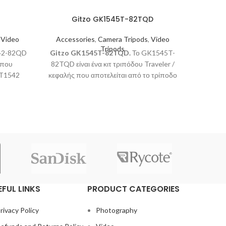
Gitzo GK1545T-82TQD
Gitzo 
,
Video
Accessories
,
Camera Tripods
,
Video
Acces
Tripods
42-82QD
Gitzo GK1545T-82TQD.
Το GK1545T-
Gitzo G
 που
82TQD είναι ένα κιτ τριπόδου Traveler /
ειδικό 
GT1542
κεφαλής που αποτελείται από το τρίποδο
Traveler
ντρικής
GK1545T και την κεφαλή κεντρικής
ένα 
αι για
σφαίρας GH1382TQD
τμημάτω
μέγιστο
που ξε
EFUL LINKS
PRODUCT CATEGORIES
rivacy Policy
Photography