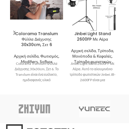
Colorama Translum
Jinbei Light Stand
Φύλλα Διάχυσης
2600FP Με Αέρα
30x30cm, Σετ 6
Αρχική σελίδα, Τρίποδα,
Α
Αρχική σελίδα, Φωτισμός,
Μονόποδα & Κεφαλές,
Α
Modifiers, Sofbox
Τρίποδα φωτιστικών
Colorama Translum Φύλλα
Jinbei Light Stand 2600FP Με
Διάχυσης 30x30cm, Σετ 6. Το
Αέρα. Αυτό το αλουμινένιο
Translum είναι ένα ευέλικτο,
τρίποδο φωτιστικών Jinbei JB-
ημιδιαφανές υλικό
2600FP είναι μια
πολυπροπυλενίου
επαγγελματικής κατηγορίας
σχεδιασμένο για τη διάχυση
λύση στήριξης φωτιστικών
του
μονάδων και είναι