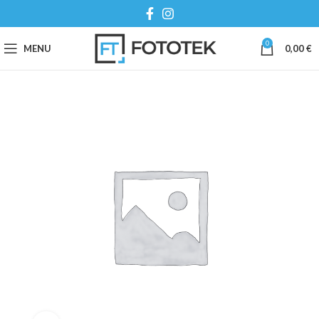
0
MENU
0,00
€