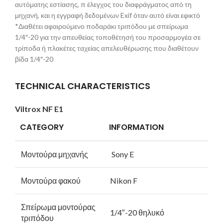
αυτόματης εστίασης, π έλεγχος του διαφράγματος από τη
μηχανή, και η εγγραφή δεδομένων Exif όταν αυτό είναι εφικτό
*Διαθέτει αφαιρούμενο ποδαράκι τριπόδου με σπείρωμα
1/4″-20 για την απευθείας τοποθέτησή του προσαρμογέα σε
τρίποδα ή πλακέτες ταχείας απελευθέρωσης που διαθέτουν
βίδα 1/4″-20
TECHNICAL CHARACTERISTICS
Viltrox
NF
E
1
CATEGORY
INFORMATION
Μοντούρα μηχανής
Sony E
Μοντούρα φακού
Nikon F
Σπείρωμα μοντούρας
1/4″-20 θηλυκό
τριπόδου