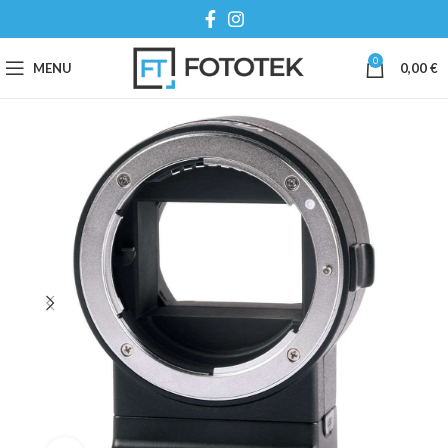
0
MENU
0,00
€