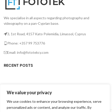
We specialise in all aspects regarding photography and
videography on a pan-Cyprian base.
3, 1st Road, 4157 Kato Polemidia, Limassol, Cyprus
Phone: +357 99 753776
Email: info@fototekcy.com
RECENT POSTS
USEFUL LINKS
We value your privacy
PRODUCT CATEGORIES
We use cookies to enhance your browsing experience, serve
personalized ads or content, and analyze our traffic. By
FOTOTEK
2026 CREATED BY
DIGITAL MARKETING CITY
.