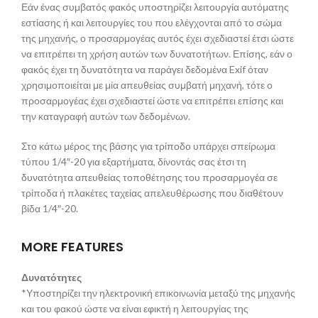
Εάν ένας συμβατός φακός υποστηρίζει λειτουργία αυτόματης
εστίασης ή και λειτουργίες του που ελέγχονται από το σώμα
της μηχανής, ο προσαρμογέας αυτός έχει σχεδιαστεί έτσι ώστε
να επιτρέπει τη χρήση αυτών των δυνατοτήτων. Επίσης, εάν ο
φακός έχει τη δυνατότητα να παράγει δεδομένα Exif όταν
χρησιμοποιείται με μία απευθείας συμβατή μηχανή, τότε ο
προσαρμογέας έχει σχεδιαστεί ώστε να επιτρέπει επίσης και
την καταγραφή αυτών των δεδομένων.
Στο κάτω μέρος της βάσης για τρίποδο υπάρχει σπείρωμα
τύπου 1/4″-20 για εξαρτήματα, δίνοντάς σας έτσι τη
δυνατότητα απευθείας τοποθέτησης του προσαρμογέα σε
τρίποδα ή πλακέτες ταχείας απελευθέρωσης που διαθέτουν
βίδα 1/4″-20.
MORE FEATURES
Δυνατότητες
*Υποστηρίζει την ηλεκτρονική επικοινωνία μεταξύ της μηχανής
και του φακού ώστε να είναι εφικτή η λειτουργίας της