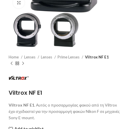
Click to enlarge
Home
Lenses
Lenses
Prime Lenses
Viltrox NF E1
Viltrox NF E1
Viltrox NF E1
. Αυτός ο προσαρμογέας φακού από τη Viltrox
έχει σχεδιαστεί για την προσαρμογή φακών Nikon F σε μηχανές
Sony E-mount.
Add to wishlist