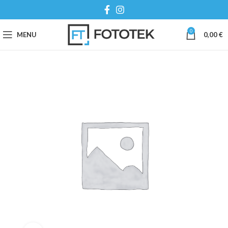
0
MENU
0,00
€