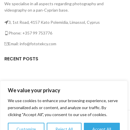
We specialise in all aspects regarding photography and
videography on a pan-Cyprian base.
3, 1st Road, 4157 Kato Polemidia, Limassol, Cyprus
Phone: +357 99 753776
Email: info@fototekcy.com
RECENT POSTS
USEFUL LINKS
We value your privacy
PRODUCT CATEGORIES
We use cookies to enhance your browsing experience, serve
personalized ads or content, and analyze our traffic. By
FOTOTEK
2026 CREATED BY
DIGITAL MARKETING CITY
.
clicking "Accept All", you consent to our use of cookies.
Customize
Reject All
Accept All
0