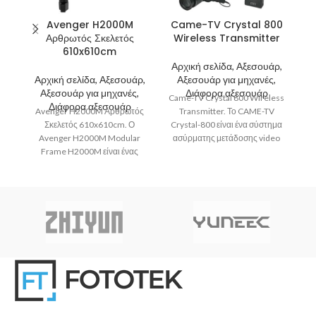
Avenger H2000M
Came-TV Crystal 800
Αρθρωτός Σκελετός
Wireless Transmitter
610x610cm
Α
Αρχική σελίδα, Αξεσουάρ,
Αρχική σελίδα, Αξεσουάρ,
Αξεσουάρ για μηχανές,
Αξεσουάρ για μηχανές,
Διάφορα αξεσουάρ
Came-TV Crystal 800 Wireless
Διάφορα αξεσουάρ
Avenger H2000M Αρθρωτός
Transmitter. Το CAME-TV
φ
Σκελετός 610x610cm. Ο
Crystal-800 είναι ένα σύστημα
Avenger H2000M Modular
ασύρματης μετάδοσης video
Frame H2000M είναι ένας
μεγάλης εμβέλειας και μπορεί
πε
αρθρωτός σκελετός ο οποίος
να μεταδώσει
παρέχεται πλήρης με